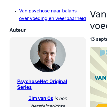
Van psychose naar balans –
Van
over voeding en weerbaarheid
voe
Auteur
13 sep
PsychoseNet Original
Series
Jim van Os
is een
herstelgerichte