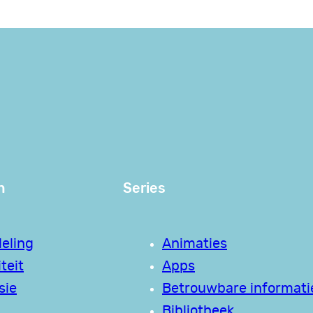
n
Series
eling
Animaties
teit
Apps
sie
Betrouwbare informati
Bibliotheek