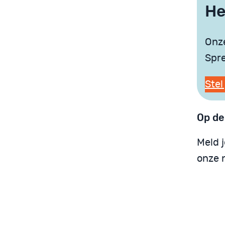
He
Onze
Spre
Stel
Op de
Meld 
onze n