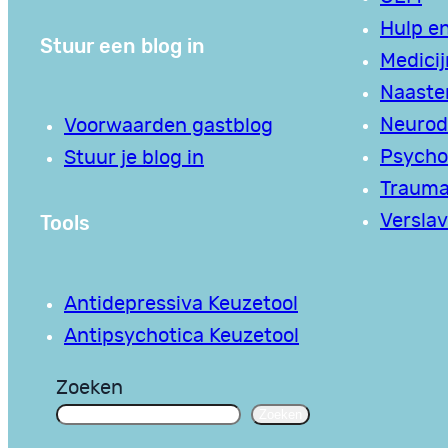
Hulp en
Stuur een blog in
Medici
Naaste
Neurodi
Voorwaarden gastblog
Psycho
Stuur je blog in
Traum
Tools
Verslav
Antidepressiva Keuzetool
Antipsychotica Keuzetool
Zoeken
Zoeken