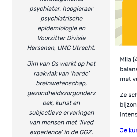
psychiater, hoogleraar
psychiatrische
epidemiologie en
Voorzitter Divisie
Hersenen, UMC Utrecht.
Mila (
Jim van Os werkt op het
balan
raakvlak van ‘harde’
met v
breinwetenschap,
gezondheidszorgonderz
Ze sc
oek, kunst en
bijzo
subjectieve ervaringen
intens
van mensen met ‘lived
Je kun
experience’ in de GGZ.