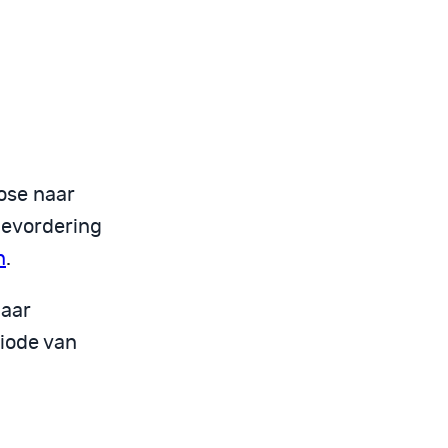
hose naar
bevordering
n
.
haar
iode van