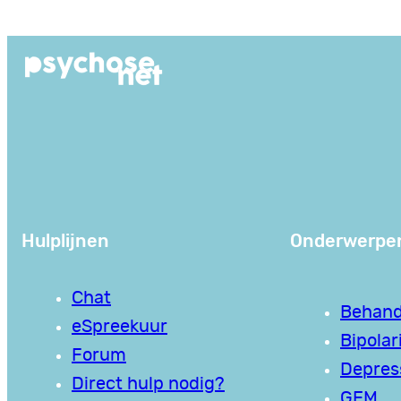
Ga
naar
de
inhoud
Hulplijnen
Onderwerpe
Chat
Behand
eSpreekuur
Bipolari
Forum
Depres
Direct hulp nodig?
GEM