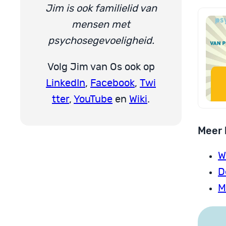
Jim is ook familielid van
mensen met
psychosegevoeligheid.
Volg Jim van Os ook op
LinkedIn
,
Facebook
,
Twi
tter
,
YouTube
en
Wiki
.
Meer 
W
D
M