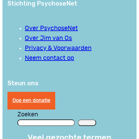
Stichting PsychoseNet
Over PsychoseNet
Over Jim van Os
Privacy & Voorwaarden
Neem contact op
Steun ons
Doe een donatie
Zoeken
Zoeken
Veel gezochte termen