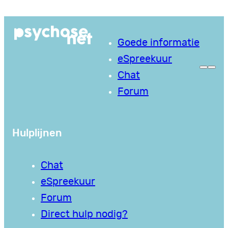
Ga
naar
Goede informatie
de
eSpreekuur
inhoud
Chat
Forum
Hulplijnen
Chat
eSpreekuur
Forum
Direct hulp nodig?