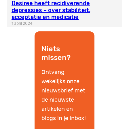
Desiree heeft recidiverende
depressies – over stabiliteit,
acceptatie en medicatie
1 april 2024
Niets
missen?
Ontvang
wekelijks onze
nieuwsbrief met
de nieuwste
artikelen en
blogs in je inbox!