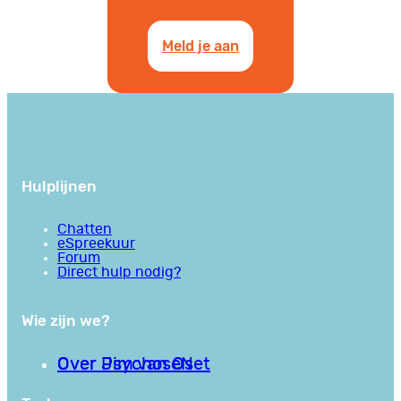
Meld je aan
Hulplijnen
Chatten
eSpreekuur
Forum
Direct hulp nodig?
Wie zijn we?
Over PsychoseNet
Over Jim van Os