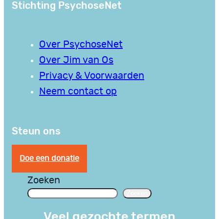
Stichting PsychoseNet
Over PsychoseNet
Over Jim van Os
Privacy & Voorwaarden
Neem contact op
Steun ons
Doe een donatie
Zoeken
Zoeken
Veel gezochte termen