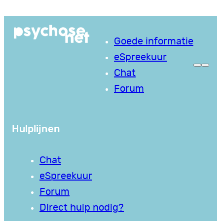
Ga
naar
Goede informatie
de
eSpreekuur
inhoud
Chat
Forum
Hulplijnen
Chat
eSpreekuur
Forum
Direct hulp nodig?