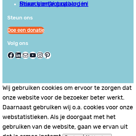
Privacy en Voorwaarden
Stuur hier je gastblog in!
Neem contact op
Steun ons
Doe een donatie
Volg ons
Facebook
LinkedIn
E-mail
YouTube
Instagram
Pinterest
Wij gebruiken cookies om ervoor te zorgen dat
onze website voor de bezoeker beter werkt.
Daarnaast gebruiken wij o.a. cookies voor onze
webstatistieken. Als je doorgaat met het
gebruiken van de website, gaan we ervan uit