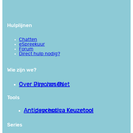
Hulplijnen
Chatten
eSpreekuur
Forum
Direct hulp nodig?
Wie zijn we?
Over PsychoseNet
Over Jim van Os
Tools
Antipsychotica Keuzetool
Antidepressiva Keuzetool
Series