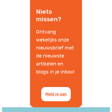
Niets
missen?
Ontvang
wekelijks onze
nieuwsbrief met
de nieuwste
artikelen en
blogs in je inbox!
Meld je aan