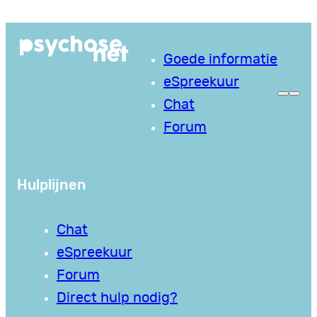
Ga
naar
Goede informatie
de
eSpreekuur
inhoud
Chat
Forum
Hulplijnen
Chat
eSpreekuur
Forum
Direct hulp nodig?