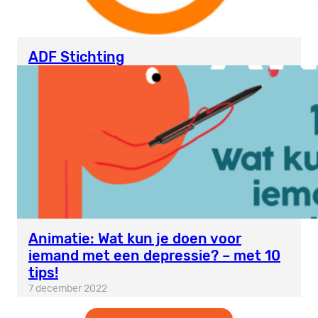
ADF Stichting
Animatie: Wat kun je doen voor
iemand met een depressie? – met 10
tips!
7 december 2022