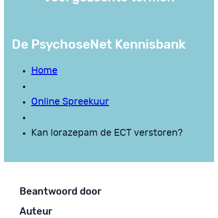
De PsychoseNet Kennisbank
Home
Online Spreekuur
Kan lorazepam de ECT verstoren?
Beantwoord door
Auteur