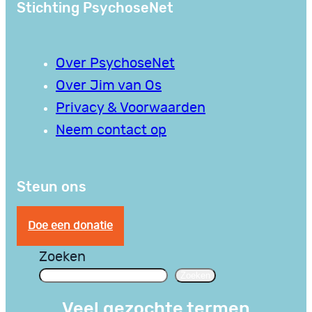
Stichting PsychoseNet
Over PsychoseNet
Over Jim van Os
Privacy & Voorwaarden
Neem contact op
Steun ons
Doe een donatie
Zoeken
Zoeken
Veel gezochte termen