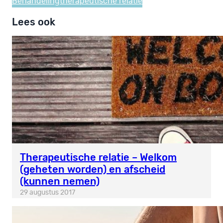
Behandeling
therapeutische relatie
Lees ook
Therapeutische relatie – Welkom
(geheten worden) en afscheid
(kunnen nemen)
29 augustus 2017