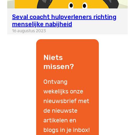
Seval coacht hulpverleners richting
menselijke nabijheid
16 augustus 2023
Niets
missen?
Ontvang
wekelijks onze
nieuwsbrief met
de nieuwste
artikelen en
blogs in je inbox!