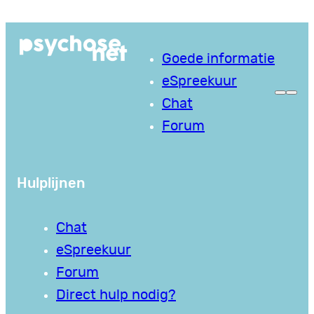
Ga
naar
Goede informatie
de
eSpreekuur
inhoud
Chat
Forum
Hulplijnen
Chat
eSpreekuur
Forum
Direct hulp nodig?