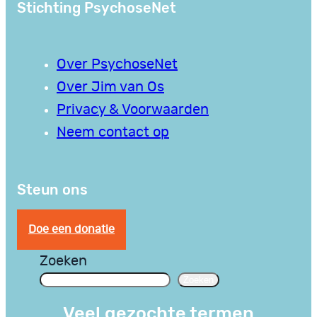
Stichting PsychoseNet
Over PsychoseNet
Over Jim van Os
Privacy & Voorwaarden
Neem contact op
Steun ons
Doe een donatie
Zoeken
Zoeken
Veel gezochte termen