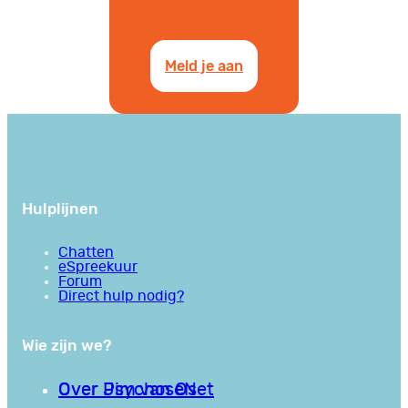
Meld je aan
Hulplijnen
Chatten
eSpreekuur
Forum
Direct hulp nodig?
Wie zijn we?
Over PsychoseNet
Over Jim van Os