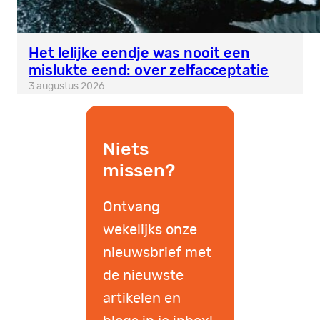
Het lelijke eendje was nooit een
mislukte eend: over zelfacceptatie
3 augustus 2026
Niets
missen?
Ontvang
wekelijks onze
nieuwsbrief met
de nieuwste
artikelen en