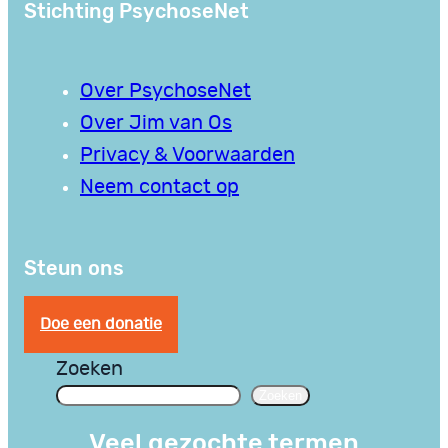
Stichting PsychoseNet
Over PsychoseNet
Over Jim van Os
Privacy & Voorwaarden
Neem contact op
Steun ons
Doe een donatie
Zoeken
Zoeken
Veel gezochte termen