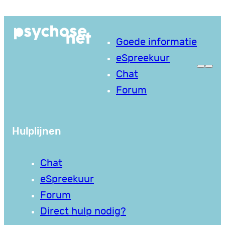
Ga
naar
Goede informatie
de
eSpreekuur
inhoud
Chat
Forum
Hulplijnen
Chat
eSpreekuur
Forum
Direct hulp nodig?