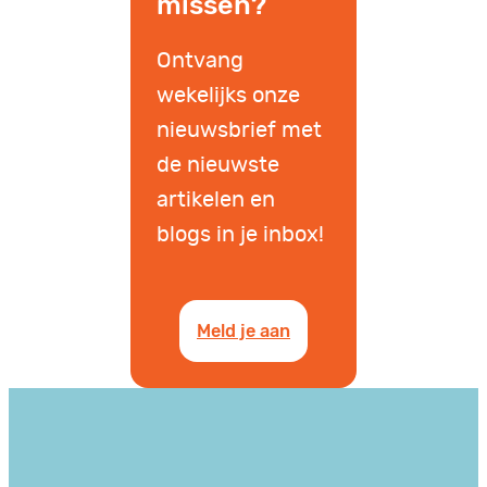
missen?
Ontvang
wekelijks onze
nieuwsbrief met
de nieuwste
artikelen en
blogs in je inbox!
Meld je aan