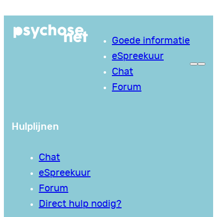
Ga
naar
Goede informatie
de
eSpreekuur
inhoud
Chat
Forum
Hulplijnen
Chat
eSpreekuur
Forum
Direct hulp nodig?