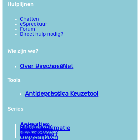
Hulplijnen
Chatten
eSpreekuur
Forum
Direct hulp nodig?
Wie zijn we?
Over PsychoseNet
Over Jim van Os
Tools
Antipsychotica Keuzetool
Antidepressiva Keuzetool
Series
Animaties
Apps
Bibliotheek
Goede informatie
Kennisbank
Mini college’s
Podcasts
Reviews
Sociale Kaart
Video’s
Vragenlijsten