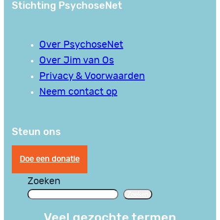
Stichting PsychoseNet
Over PsychoseNet
Over Jim van Os
Privacy & Voorwaarden
Neem contact op
Steun ons
Doe een donatie
Zoeken
Zoeken
Veel gezochte termen