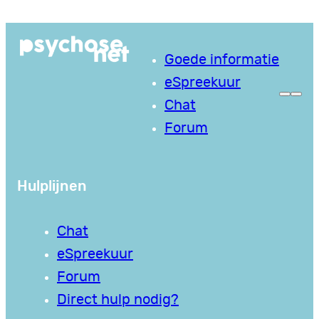
Ga
naar
Goede informatie
de
eSpreekuur
inhoud
Chat
Forum
Hulplijnen
Chat
eSpreekuur
Forum
Direct hulp nodig?