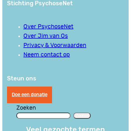
Stichting PsychoseNet
Over PsychoseNet
Over Jim van Os
Privacy & Voorwaarden
Neem contact op
Steun ons
Doe een donatie
Zoeken
Zoeken
Veel gezochte termen