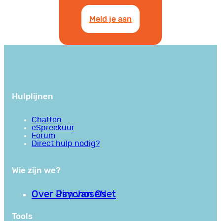
Meld je aan
Hulplijnen
Chatten
eSpreekuur
Forum
Direct hulp nodig?
Wie zijn we?
Over PsychoseNet
Over Jim van Os
Tools