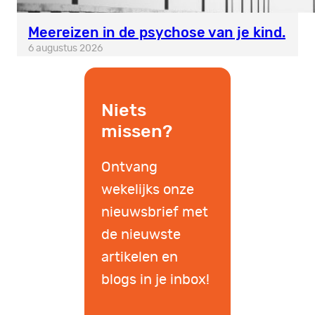
Meereizen in de psychose van je kind.
6 augustus 2026
Niets
missen?
Ontvang
wekelijks onze
nieuwsbrief met
de nieuwste
artikelen en
blogs in je inbox!