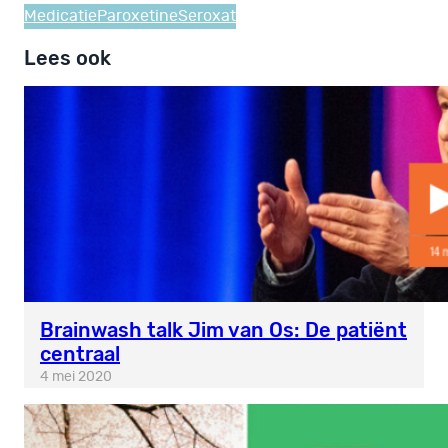
Medicatie
Paroxetine
Seroxat
Lees ook
Brainwash talk Jim van Os: De patiënt
centraal
4 mei 2020