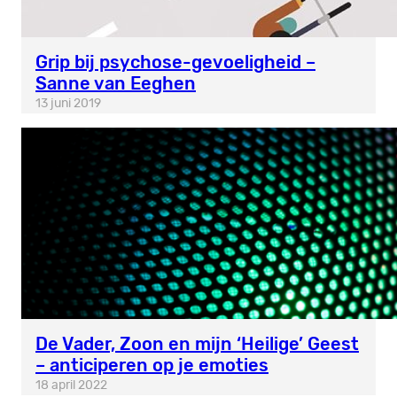
Grip bij psychose-gevoeligheid –
Sanne van Eeghen
13 juni 2019
De Vader, Zoon en mijn ‘Heilige’ Geest
– anticiperen op je emoties
18 april 2022