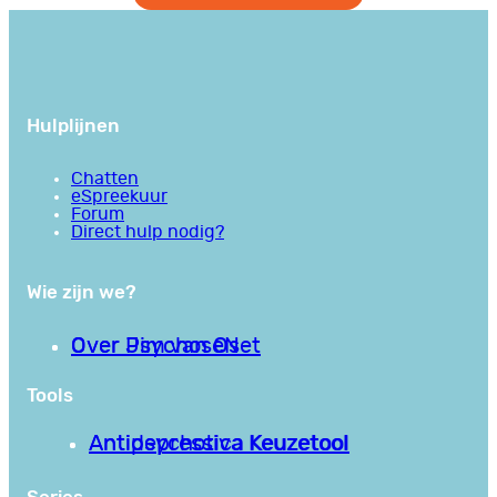
Hulplijnen
Chatten
eSpreekuur
Forum
Direct hulp nodig?
Wie zijn we?
Over PsychoseNet
Over Jim van Os
Tools
Antipsychotica Keuzetool
Antidepressiva Keuzetool
Series