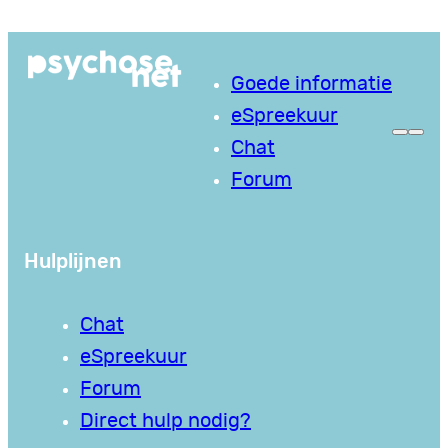
Ga
naar
Goede informatie
de
eSpreekuur
inhoud
Chat
Forum
Hulplijnen
Chat
eSpreekuur
Forum
Direct hulp nodig?