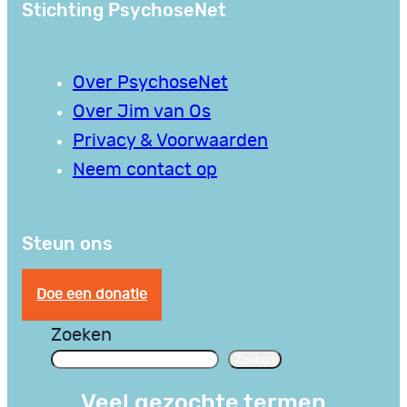
Stichting PsychoseNet
Over PsychoseNet
Over Jim van Os
Privacy & Voorwaarden
Neem contact op
Steun ons
Doe een donatie
Zoeken
Zoeken
Veel gezochte termen