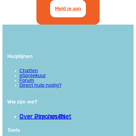
Meld je aan
Hulplijnen
Chatten
eSpreekuur
Forum
Direct hulp nodig?
Wie zijn we?
Over PsychoseNet
Over Jim van Os
Tools