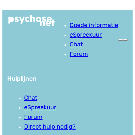
Ga
naar
Goede informatie
de
eSpreekuur
inhoud
Chat
Forum
Hulplijnen
Chat
eSpreekuur
Forum
Direct hulp nodig?