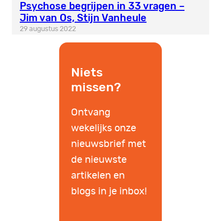
Psychose begrijpen in 33 vragen –
Jim van Os, Stijn Vanheule
29 augustus 2022
Niets
missen?
Ontvang
wekelijks onze
nieuwsbrief met
de nieuwste
artikelen en
blogs in je inbox!