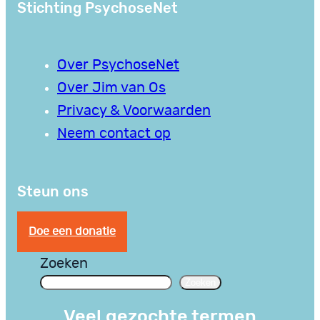
Stichting PsychoseNet
Over PsychoseNet
Over Jim van Os
Privacy & Voorwaarden
Neem contact op
Steun ons
Doe een donatie
Zoeken
Zoeken
Veel gezochte termen