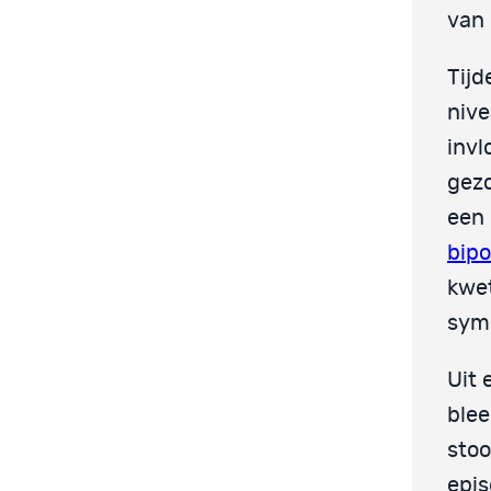
van 
Tijd
nive
invl
gez
een 
bipo
kwet
sym
Uit 
blee
stoo
epis