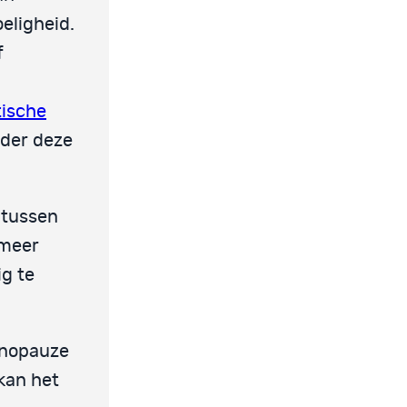
eligheid.
f
ische
der deze
 tussen
 meer
ig te
menopauze
kan het