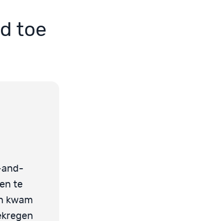
d toe
l-and-
en te
ten kwam
ekregen