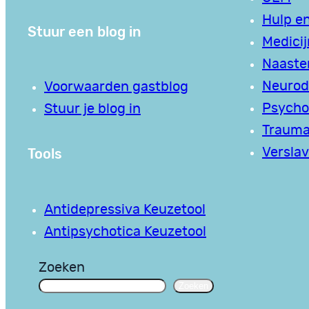
Hulp en
Stuur een blog in
Medici
Naaste
Neurodi
Voorwaarden gastblog
Psycho
Stuur je blog in
Traum
Tools
Verslav
Antidepressiva Keuzetool
Antipsychotica Keuzetool
Zoeken
Zoeken