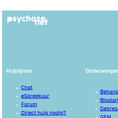
Ga
naar
de
inhoud
Hulplijnen
Onderwerpe
Chat
Behand
eSpreekuur
Bipolari
Forum
Depres
Direct hulp nodig?
GEM