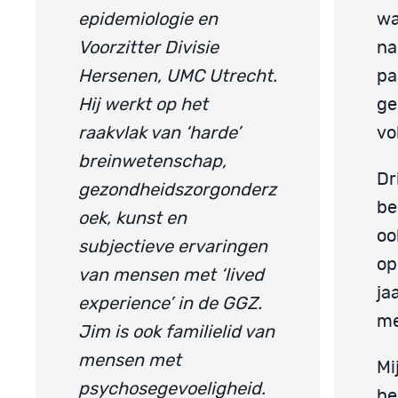
epidemiologie en
wa
Voorzitter Divisie
na
Hersenen, UMC Utrecht.
pa
Hij werkt op het
ge
raakvlak van ‘harde’
vo
breinwetenschap,
Dr
gezondheidszorgonderz
be
oek, kunst en
oo
subjectieve ervaringen
op
van mensen met ‘lived
ja
experience’ in de GGZ.
me
Jim is ook familielid van
mensen met
Mi
psychosegevoeligheid.
he