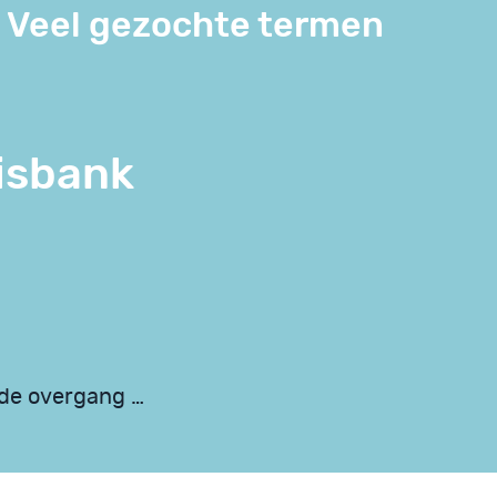
Veel gezochte termen
isbank
 de overgang …