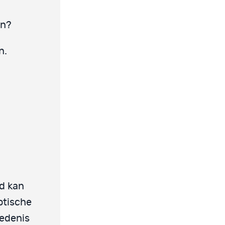
jn?
n.
d kan
otische
iedenis