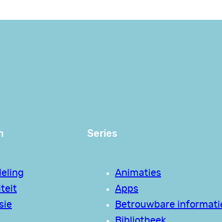
n
Series
eling
Animaties
teit
Apps
sie
Betrouwbare informati
Bibliotheek