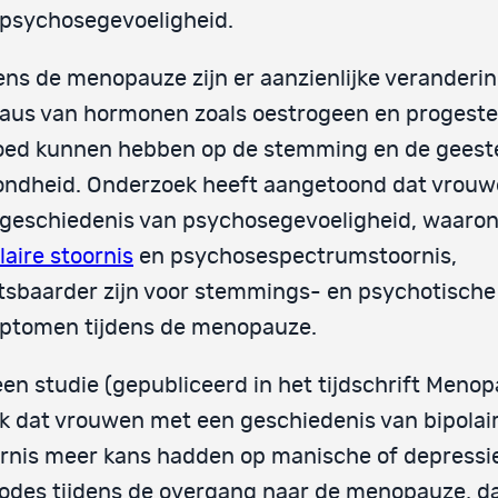
psychosegevoeligheid.
ens de menopauze zijn er aanzienlijke veranderin
aus van hormonen zoals oestrogeen en progeste
oed kunnen hebben op de stemming en de geeste
ondheid. Onderzoek heeft aangetoond dat vrou
geschiedenis van psychosegevoeligheid, waaro
laire stoornis
en psychosespectrumstoornis,
sbaarder zijn voor stemmings- en psychotische
ptomen tijdens de menopauze.
een studie (gepubliceerd in het tijdschrift Meno
k dat vrouwen met een geschiedenis van bipolai
rnis meer kans hadden op manische of depressi
odes tijdens de overgang naar de menopauze, d