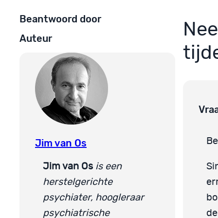
Beantwoord door
Nee
Auteur
tij
Vra
Be
Jim van Os
Jim van Os
is een
Si
herstelgerichte
er
psychiater, hoogleraar
bo
psychiatrische
de