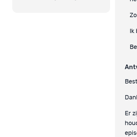
Zo
Ik
Be
Ant
Best
Dank
Er z
hou
epis