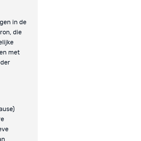
gen in de
ron, die
lijke
wen met
nder
pause)
re
eve
an