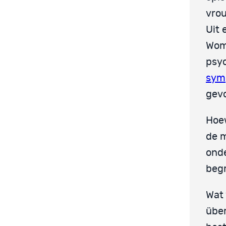
vrou
Uit 
Wome
psy
sym
gevo
Hoew
de m
onde
begr
Wat 
über