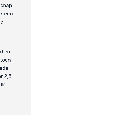
schap
ik een
he
ad en
 toen
eede
r 2,5
ik