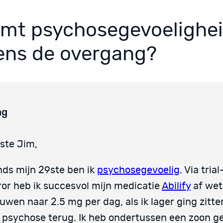
mt psychosegevoelighei
dens de overgang?
ag
ste Jim,
nds mijn 29ste ben ik
psychosegevoelig
. Via tria
ror heb ik succesvol mijn medicatie
Abilify
af wet
uwen naar 2.5 mg per dag, als ik lager ging zit
 psychose terug. Ik heb ondertussen een zoon g