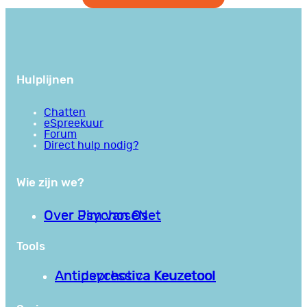
Hulplijnen
Chatten
eSpreekuur
Forum
Direct hulp nodig?
Wie zijn we?
Over PsychoseNet
Over Jim van Os
Tools
Antipsychotica Keuzetool
Antidepressiva Keuzetool