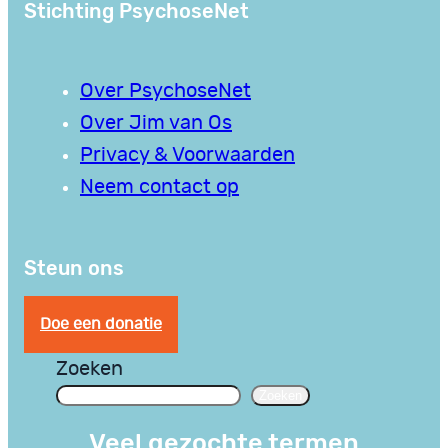
Stichting PsychoseNet
Over PsychoseNet
Over Jim van Os
Privacy & Voorwaarden
Neem contact op
Steun ons
Doe een donatie
Zoeken
Zoeken
Veel gezochte termen