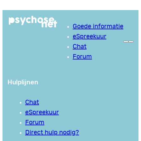
Ga
naar
Goede informatie
de
eSpreekuur
inhoud
Chat
Forum
Hulplijnen
Chat
eSpreekuur
Forum
Direct hulp nodig?