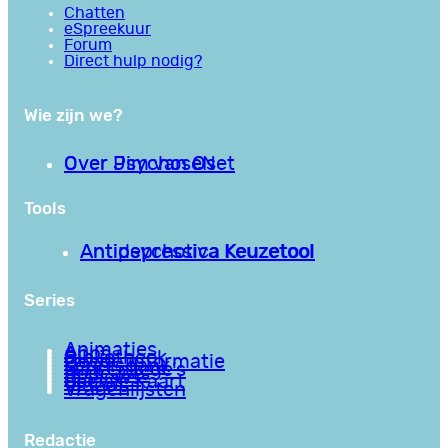
Chatten
eSpreekuur
Forum
Direct hulp nodig?
Wie zijn we?
Over PsychoseNet
Over Jim van Os
Tools
Antipsychotica Keuzetool
Antidepressiva Keuzetool
Series
Animaties
Apps
Bibliotheek
Goede informatie
Kennisbank
Mini college’s
Podcasts
Reviews
Sociale Kaart
Video’s
Vragenlijsten
Redactie