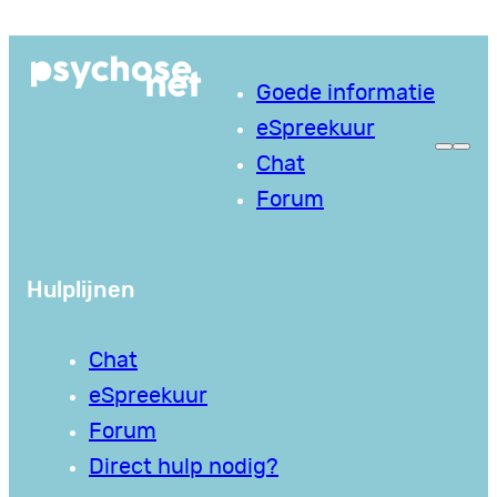
Ga
naar
Goede informatie
de
eSpreekuur
inhoud
Chat
Forum
Hulplijnen
Chat
eSpreekuur
Forum
Direct hulp nodig?