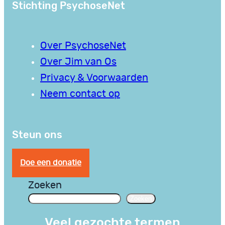
Stichting PsychoseNet
Over PsychoseNet
Over Jim van Os
Privacy & Voorwaarden
Neem contact op
Steun ons
Doe een donatie
Zoeken
Zoeken
Veel gezochte termen