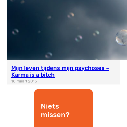
Mijn leven tijdens mijn psychoses –
Karma is a bitch
18 maart 2015
Niets
missen?