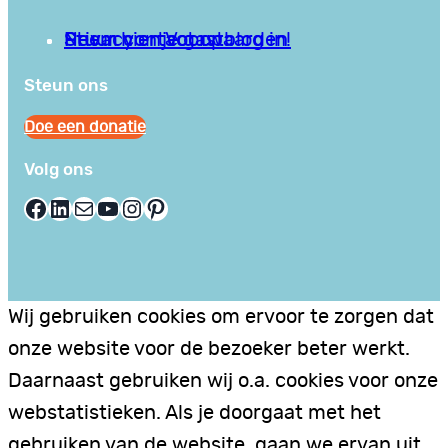
Privacy en Voorwaarden
Stuur hier je gastblog in!
Neem contact op
Steun ons
Doe een donatie
Volg ons
Facebook
LinkedIn
E-mail
YouTube
Instagram
Pinterest
Wij gebruiken cookies om ervoor te zorgen dat
onze website voor de bezoeker beter werkt.
Daarnaast gebruiken wij o.a. cookies voor onze
webstatistieken. Als je doorgaat met het
gebruiken van de website, gaan we ervan uit