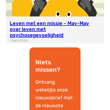
Leven met een missie – May-May
over leven met
psychosegevoeligheid
1 april 2024
Niets
missen?
Ontvang
wekelijks onze
nieuwsbrief met
de nieuwste