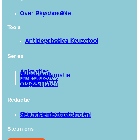
Over PsychoseNet
Over Jim van Os
Tools
Antipsychotica Keuzetool
Antidepressiva Keuzetool
Series
Animaties
Apps
Bibliotheek
Goede informatie
Kennisbank
Mini college’s
Podcasts
Reviews
Sociale Kaart
Video’s
Vragenlijsten
Redactie
Privacy en Voorwaarden
Stuur hier je gastblog in!
Neem contact op
Steun ons