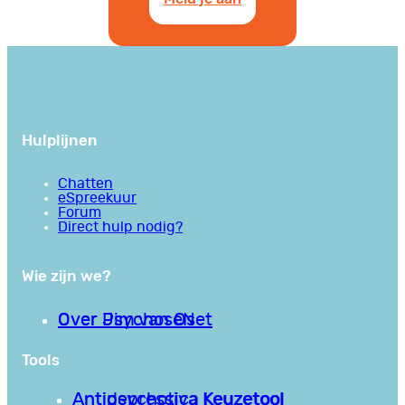
Hulplijnen
Chatten
eSpreekuur
Forum
Direct hulp nodig?
Wie zijn we?
Over PsychoseNet
Over Jim van Os
Tools
Antipsychotica Keuzetool
Antidepressiva Keuzetool