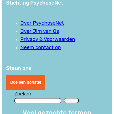
Stichting PsychoseNet
Over PsychoseNet
Over Jim van Os
Privacy & Voorwaarden
Neem contact op
Steun ons
Doe een donatie
Zoeken
Zoeken
Veel gezochte termen