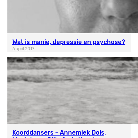
Wat is manie, depressie en psychose?
6 april 2017
Koorddansers – Annemiek Dols,