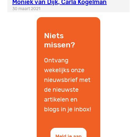
Moniek van Dijk, Carla Kogelman
30 maart 2021
Niets
missen?
Ontvang
wekelijks onze
nieuwsbrief met
de nieuwste
artikelen en
blogs in je inbox!
Meld je aan