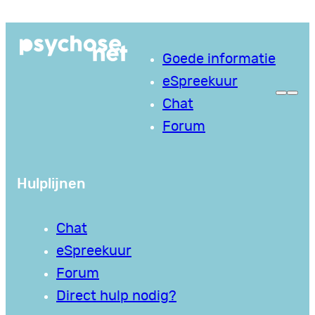
Ga
naar
Goede informatie
de
eSpreekuur
inhoud
Chat
Forum
Hulplijnen
Chat
eSpreekuur
Forum
Direct hulp nodig?