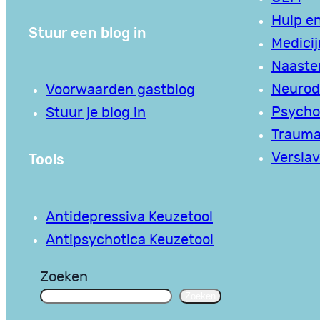
Hulp en
Stuur een blog in
Medici
Naaste
Neurodi
Voorwaarden gastblog
Psycho
Stuur je blog in
Traum
Tools
Verslav
Antidepressiva Keuzetool
Antipsychotica Keuzetool
Zoeken
Zoeken