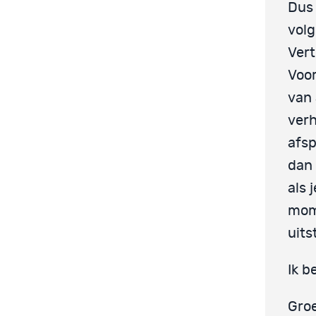
Dus 
volg
Vert
Voor
van 
verh
afsp
dan 
als 
mome
uits
Ik b
Groe