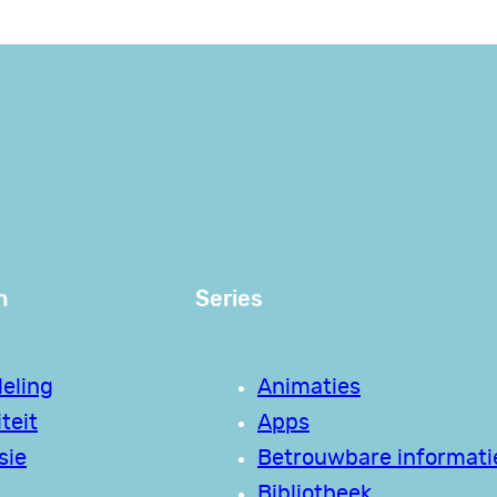
n
Series
eling
Animaties
teit
Apps
sie
Betrouwbare informati
Bibliotheek