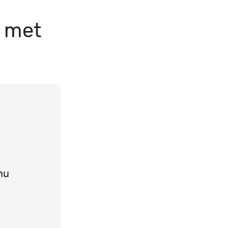
n met
nu
s