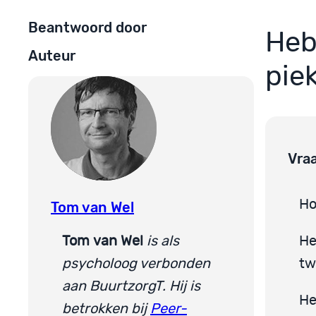
Beantwoord door
Heb
Auteur
pie
Vra
Ho
Tom van Wel
Tom
van Wel
is als
He
psycholoog verbonden
tw
aan BuurtzorgT. Hij is
He
betrokken bij
Peer-