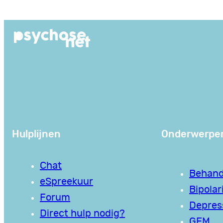
Ga
naar
de
inhoud
Hulplijnen
Onderwerpe
Chat
Behand
eSpreekuur
Bipolari
Forum
Depres
Direct hulp nodig?
GEM