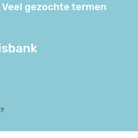
Veel gezochte termen
isbank
n?