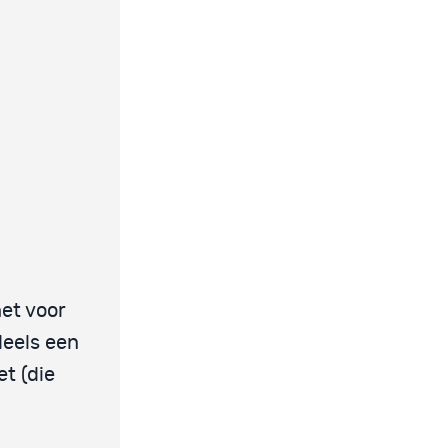
het voor
deels een
t (die