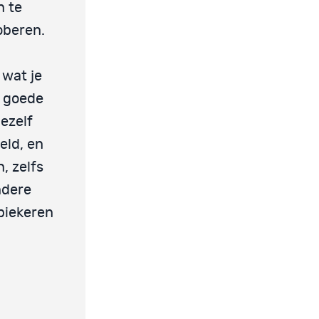
n te
oberen.
 wat je
e goede
ezelf
eld, en
, zelfs
ndere
piekeren