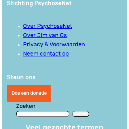
Stichting PsychoseNet
Over PsychoseNet
Over Jim van Os
Privacy & Voorwaarden
Neem contact op
Steun ons
Doe een donatie
Zoeken
Zoeken
Veel gezochte termen