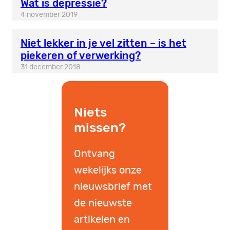
Wat is depressie?
4 november 2019
Niet lekker in je vel zitten – is het
piekeren of verwerking?
31 december 2018
Niets
missen?
Ontvang
wekelijks onze
nieuwsbrief met
de nieuwste
artikelen en