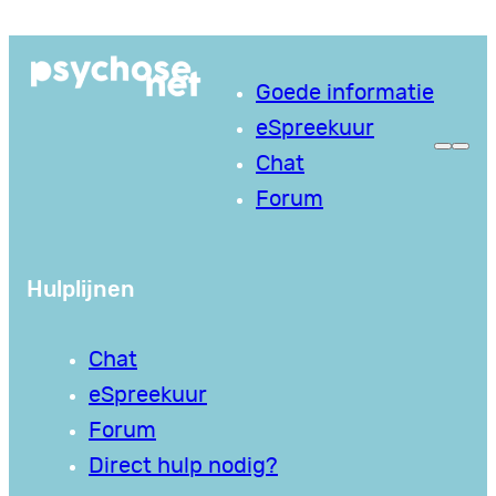
Ga
naar
Goede informatie
de
eSpreekuur
inhoud
Chat
Forum
Hulplijnen
Chat
eSpreekuur
Forum
Direct hulp nodig?