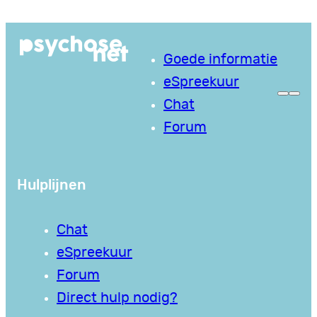
Ga
naar
Goede informatie
de
eSpreekuur
inhoud
Chat
Forum
Hulplijnen
Chat
eSpreekuur
Forum
Direct hulp nodig?