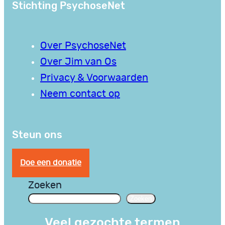
Stichting PsychoseNet
Over PsychoseNet
Over Jim van Os
Privacy & Voorwaarden
Neem contact op
Steun ons
Doe een donatie
Zoeken
Zoeken
Veel gezochte termen