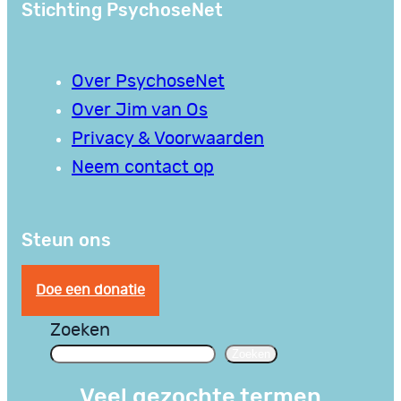
Stichting PsychoseNet
Over PsychoseNet
Over Jim van Os
Privacy & Voorwaarden
Neem contact op
Steun ons
Doe een donatie
Zoeken
Zoeken
Veel gezochte termen