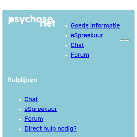
Ga
naar
Goede informatie
de
eSpreekuur
inhoud
Chat
Forum
Hulplijnen
Chat
eSpreekuur
Forum
Direct hulp nodig?