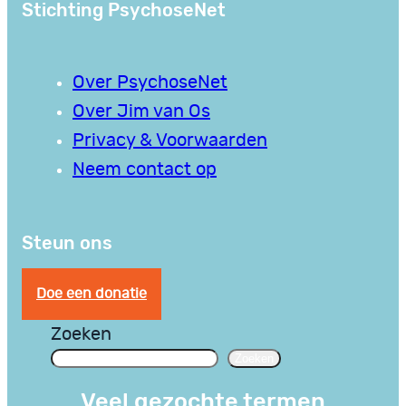
Stichting PsychoseNet
Over PsychoseNet
Over Jim van Os
Privacy & Voorwaarden
Neem contact op
Steun ons
Doe een donatie
Zoeken
Zoeken
Veel gezochte termen