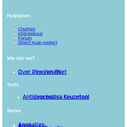
Hulplijnen
Chatten
eSpreekuur
Forum
Direct hulp nodig?
Wie zijn we?
Over PsychoseNet
Over Jim van Os
Tools
Antipsychotica Keuzetool
Antidepressiva Keuzetool
Series
Animaties
Apps