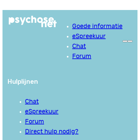
Ga
naar
Goede informatie
de
eSpreekuur
inhoud
Chat
Forum
Hulplijnen
Chat
eSpreekuur
Forum
Direct hulp nodig?