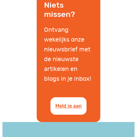
Niets
missen?
Ontvang
wekelijks onze
nieuwsbrief met
de nieuwste
artikelen en
blogs in je inbox!
Meld je aan