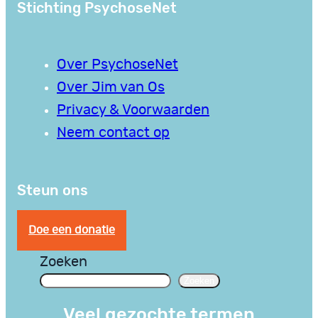
Stichting PsychoseNet
Over PsychoseNet
Over Jim van Os
Privacy & Voorwaarden
Neem contact op
Steun ons
Doe een donatie
Zoeken
Zoeken
Veel gezochte termen