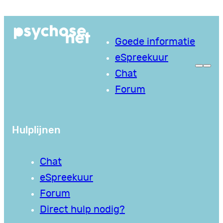
Ga
naar
Goede informatie
de
eSpreekuur
inhoud
Chat
Forum
Hulplijnen
Chat
eSpreekuur
Forum
Direct hulp nodig?