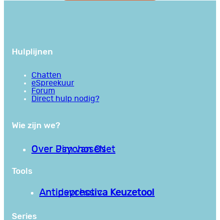
Hulplijnen
Chatten
eSpreekuur
Forum
Direct hulp nodig?
Wie zijn we?
Over PsychoseNet
Over Jim van Os
Tools
Antipsychotica Keuzetool
Antidepressiva Keuzetool
Series