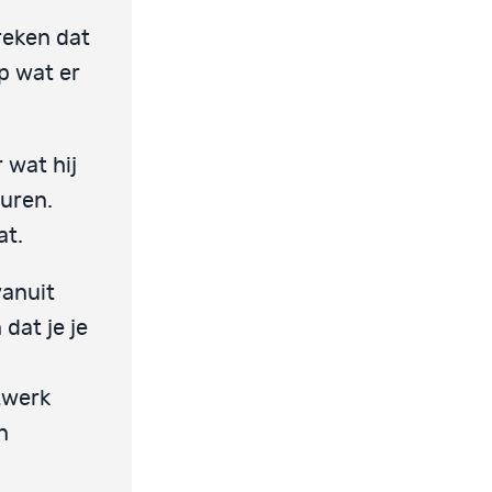
preken dat
op wat er
 wat hij
turen.
at.
anuit
 dat je je
twerk
n