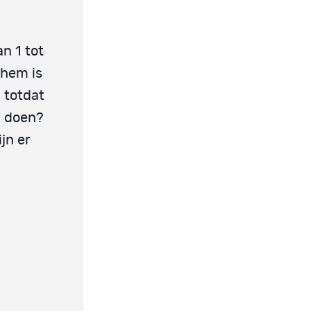
n 1 tot
 hem is
 totdat
 doen?
jn er