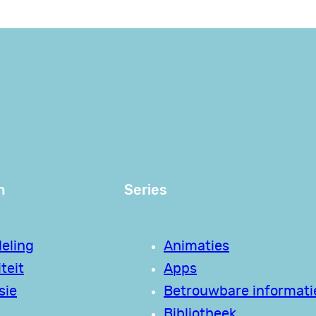
n
Series
eling
Animaties
teit
Apps
sie
Betrouwbare informati
Bibliotheek