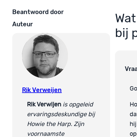
Beantwoord door
Wat
Auteur
bij
Vra
Go
Rik Verweijen
Rik Verwijen
is opgeleid
Ho
ervaringsdeskundige bij
da
Howie the Harp. Zijn
hi
voornaamste
op