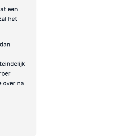
dat een
zal het
 dan
teindelijk
roer
e over na