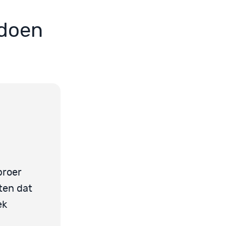
 doen
broer
aten dat
ek