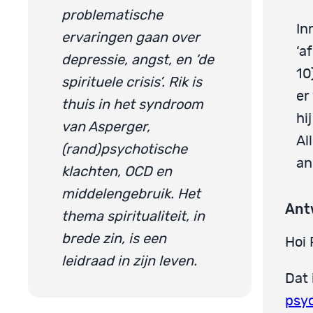
problematische
In
ervaringen gaan over
‘a
depressie, angst, en ‘de
10
spirituele crisis’. Rik is
er
thuis in het syndroom
hi
van Asperger,
Al
(rand)psychotische
an
klachten, OCD en
middelengebruik. Het
Ant
thema spiritualiteit, in
brede zin, is een
Hoi 
leidraad in zijn leven.
Dat 
psy