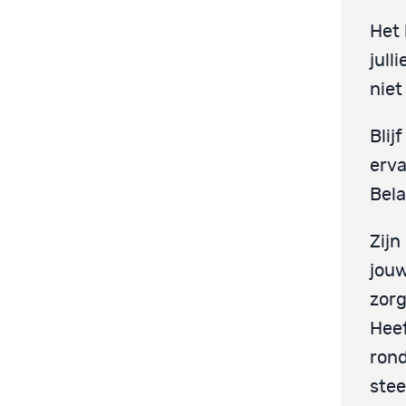
Het 
jull
niet
Blij
erva
Bela
Zijn
jouw
zor
Heef
rond
stee