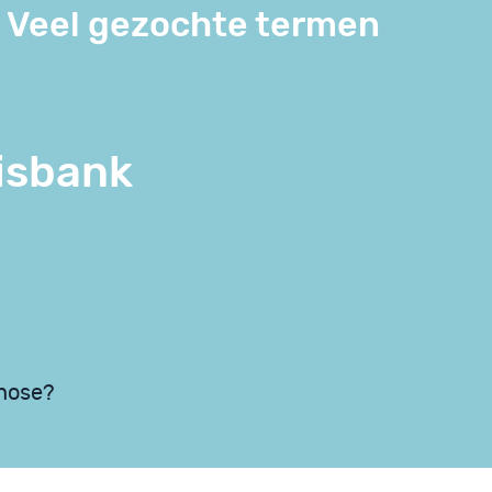
Veel gezochte termen
isbank
chose?