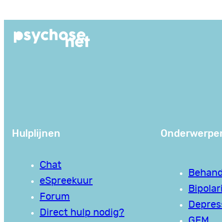
Ga
naar
de
inhoud
Hulplijnen
Onderwerpe
Chat
Behand
eSpreekuur
Bipolari
Forum
Depres
Direct hulp nodig?
GEM