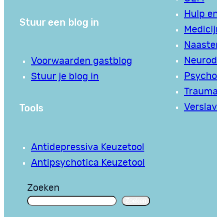
Hulp en
Stuur een blog in
Medici
Naaste
Neurodi
Voorwaarden gastblog
Psycho
Stuur je blog in
Traum
Tools
Verslav
Antidepressiva Keuzetool
Antipsychotica Keuzetool
Zoeken
Zoeken