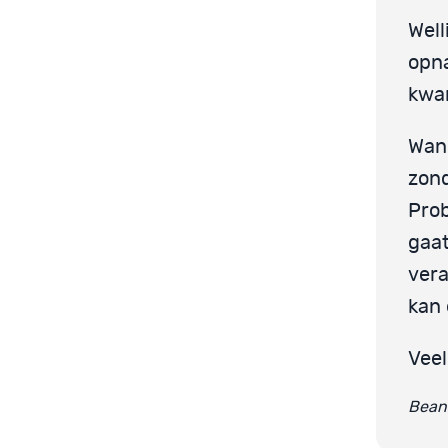
Well
opna
kwar
Wann
zond
Prob
gaat
vera
kan
Veel
Beant