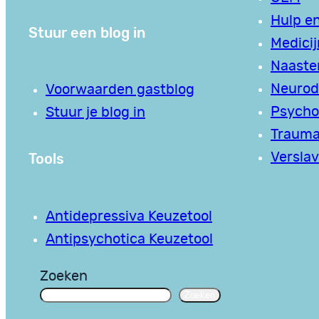
Hulp en
Stuur een blog in
Medici
Naaste
Neurodi
Voorwaarden gastblog
Psycho
Stuur je blog in
Traum
Tools
Verslav
Antidepressiva Keuzetool
Antipsychotica Keuzetool
Zoeken
Zoeken