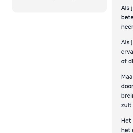
Als 
bete
nee
Als 
erva
of d
Maar
door
brei
zult
Het 
het 