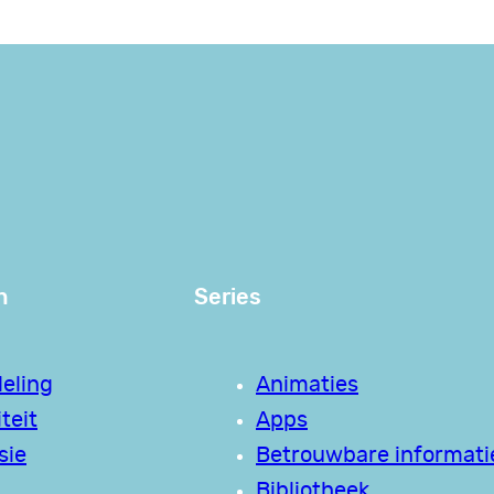
n
Series
eling
Animaties
teit
Apps
sie
Betrouwbare informati
Bibliotheek