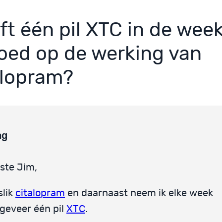
ft één pil XTC in de wee
loed op de werking van
alopram?
ag
ste Jim,
slik
citalopram
en daarnaast neem ik elke week
geveer één pil
XTC
.