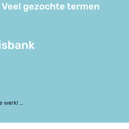
Veel gezochte termen
isbank
e werki …