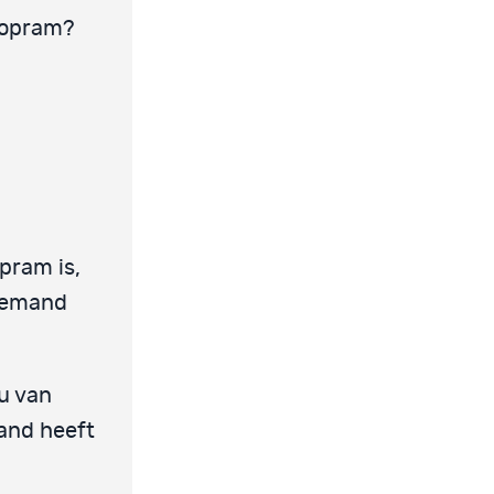
alopram?
opram is,
niemand
au van
mand heeft