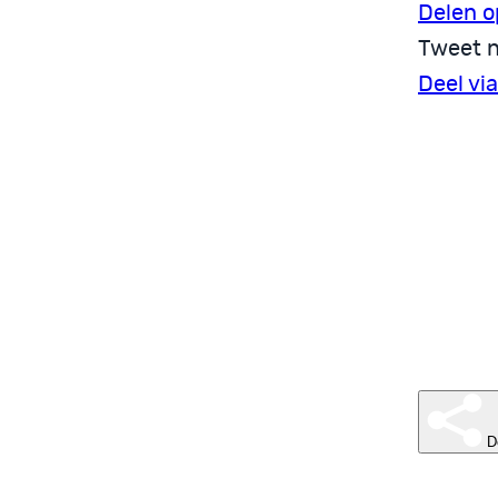
Delen o
Tweet n
Deel vi
D