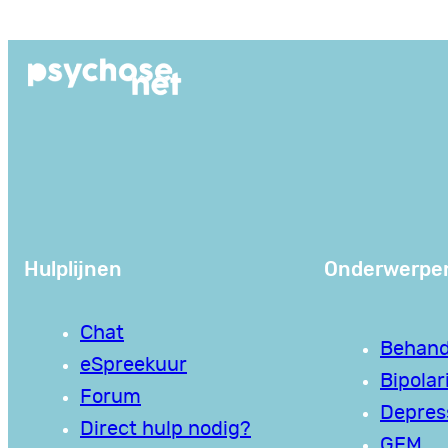
Ga
naar
de
inhoud
Hulplijnen
Onderwerpe
Chat
Behand
eSpreekuur
Bipolari
Forum
Depres
Direct hulp nodig?
GEM