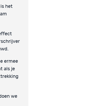
is het
pram
effect
schrijver
uwd.
 je ermee
 als je
ttrekking
 doen we