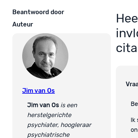
Beantwoord door
Hee
Auteur
inv
cit
Vra
Jim van Os
Be
Jim van Os
is een
herstelgerichte
Ik 
psychiater, hoogleraar
on
psychiatrische