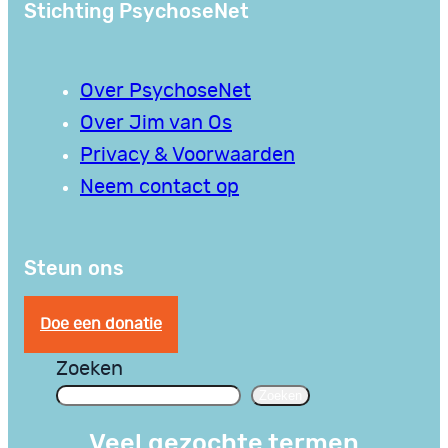
Stichting PsychoseNet
Over PsychoseNet
Over Jim van Os
Privacy & Voorwaarden
Neem contact op
Steun ons
Doe een donatie
Zoeken
Zoeken
Veel gezochte termen