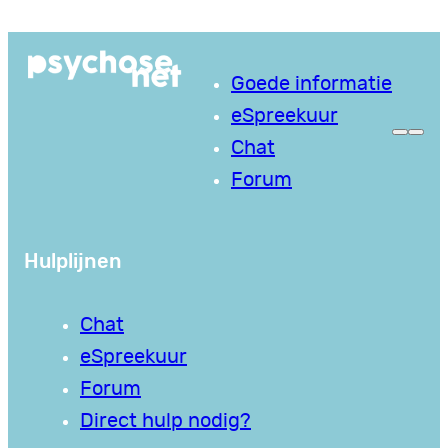
Ga
naar
Goede informatie
de
eSpreekuur
inhoud
Chat
Forum
Hulplijnen
Chat
eSpreekuur
Forum
Direct hulp nodig?