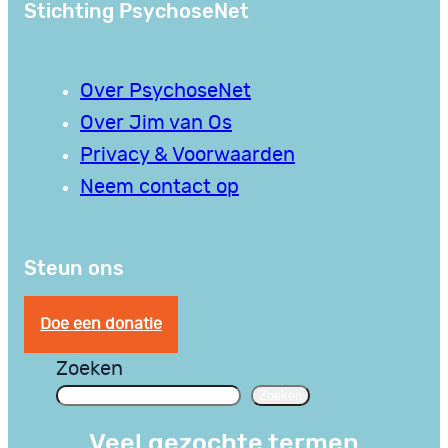
Stichting PsychoseNet
Over PsychoseNet
Over Jim van Os
Privacy & Voorwaarden
Neem contact op
Steun ons
Doe een donatie
Zoeken
Zoeken
Veel gezochte termen