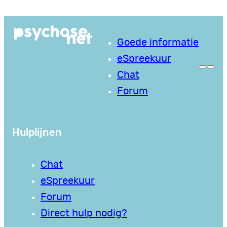
Ga
naar
Goede informatie
de
eSpreekuur
inhoud
Chat
Forum
Hulplijnen
Chat
eSpreekuur
Forum
Direct hulp nodig?