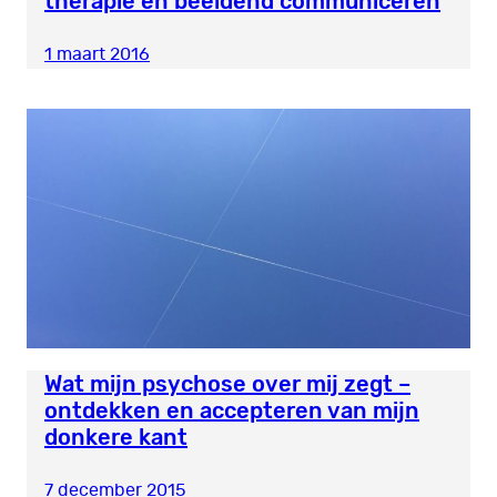
therapie en beeldend communiceren
1 maart 2016
Wat mijn psychose over mij zegt –
ontdekken en accepteren van mijn
donkere kant
7 december 2015