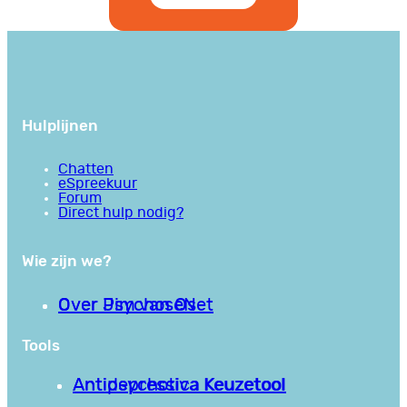
Hulplijnen
Chatten
eSpreekuur
Forum
Direct hulp nodig?
Wie zijn we?
Over PsychoseNet
Over Jim van Os
Tools
Antipsychotica Keuzetool
Antidepressiva Keuzetool