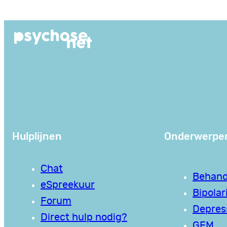
Ga
naar
de
inhoud
Hulplijnen
Onderwerpe
Chat
Behand
eSpreekuur
Bipolari
Forum
Depres
Direct hulp nodig?
GEM