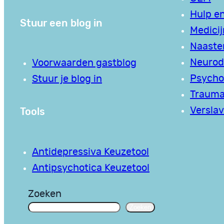
Hulp en
Stuur een blog in
Medici
Naaste
Neurodi
Voorwaarden gastblog
Psycho
Stuur je blog in
Traum
Tools
Verslav
Antidepressiva Keuzetool
Antipsychotica Keuzetool
Zoeken
Zoeken