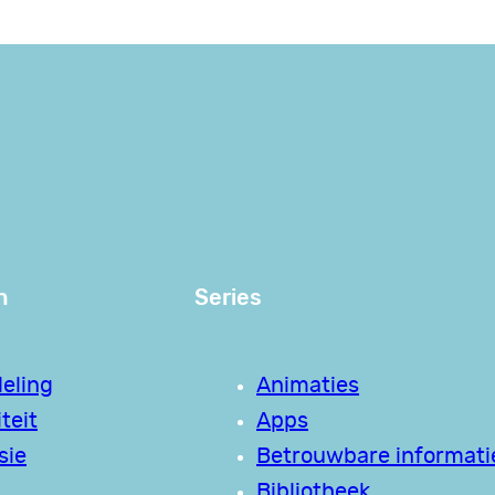
n
Series
eling
Animaties
teit
Apps
sie
Betrouwbare informati
Bibliotheek