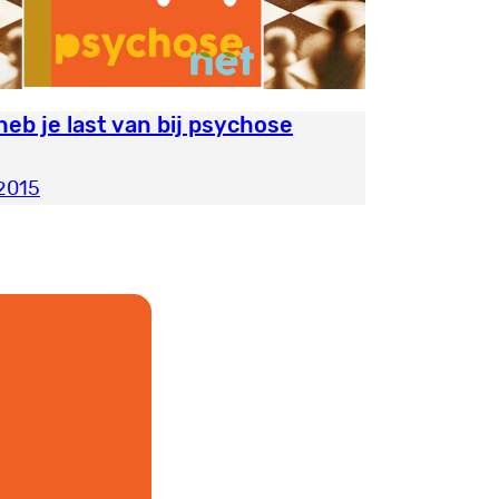
heb je last van bij psychose
 2015