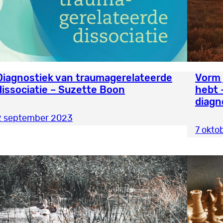
Diagnostiek van traumagerelateerde
Vorm 
dissociatie – Suzette Boon
hebt 
diagn
2 september 2023
7 okto