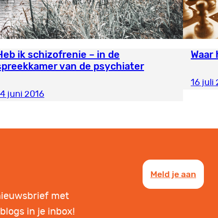
Heb ik schizofrenie – in de
Waar 
spreekkamer van de psychiater
16 juli
14 juni 2016
Meld je aan
nieuwsbrief met
blogs in je inbox!