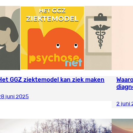
Het GGZ ziektemodel kan ziek maken
Waaro
diagn
28 juni 2025
2 juni