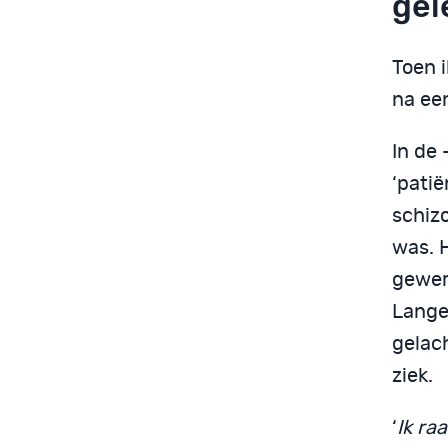
gel
Toen i
na ee
In de
‘pati
schiz
was. 
gewerk
Lange
gelac
ziek.
‘
Ik ra