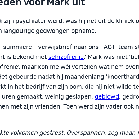
eden voor Mark uit
k zijn psychiater werd, was hij net uit de kliniek
n langdurige gedwongen opname.
 – summiere – verwijsbrief naar ons FACT-team s
ënt is bekend met
schizofrenie
.’ Mark was niet ‘b
ofrenie’, maar kon me wél vertellen wat hem ov
Het gebeurde nadat hij maandenlang ‘knoerthard
t in het bedrijf van zijn oom, die hij niet wilde te
 uren gemaakt, weinig geslapen,
geblowd
, gedr
hen met zijn vrienden. Toen werd zijn vader ook 
akte volkomen gestrest. Overspannen, zeg maar. N