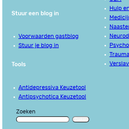
Hulp en
Stuur een blog in
Medici
Naaste
Neurodi
Voorwaarden gastblog
Psycho
Stuur je blog in
Traum
Tools
Verslav
Antidepressiva Keuzetool
Antipsychotica Keuzetool
Zoeken
Zoeken