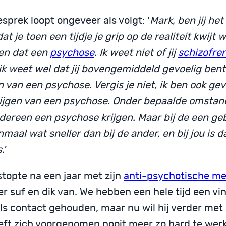
sprek loopt ongeveer als volgt: ‘
Mark, ben jij he
at je toen een tijdje je grip op de realiteit kwijt 
n dat een
psychose
. Ik weet niet of jij
schizofren
ik weet wel dat jij bovengemiddeld gevoelig bent
n van een psychose. Vergis je niet, ik ben ook gev
rijgen van een psychose. Onder bepaalde omsta
edereen een psychose krijgen. Maar bij de een ge
maal wat sneller dan bij de ander, en bij jou is d
.
’
stopte na een jaar met zijn
anti-psychotische me
er suf en dik van. We hebben een hele tijd een v
s contact gehouden, maar nu wil hij verder met z
eeft zich voorgenomen nooit meer zo hard te werk