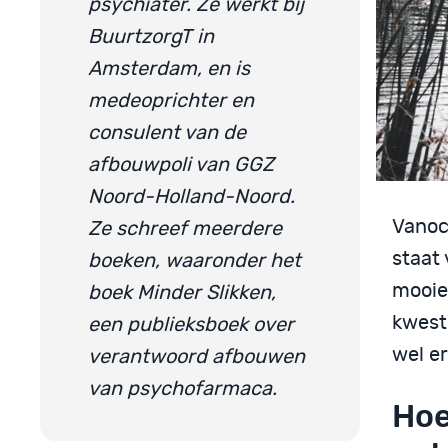
psychiater. Ze werkt bij
BuurtzorgT in
Amsterdam, en is
medeoprichter en
consulent van de
afbouwpoli van GGZ
Noord-Holland-Noord.
Vanoc
Ze schreef meerdere
staat 
boeken, waaronder het
mooie 
boek Minder Slikken,
kwesti
een publieksboek over
wel er
verantwoord afbouwen
van psychofarmaca.
Hoe