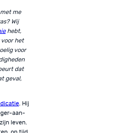
t met me
was? Wij
ie
hebt,
 voor het
oelig voor
ndigheden
beurt dat
at geval,
dicatie
. Hij
inger-aan-
ijn leven.
en, op tijd