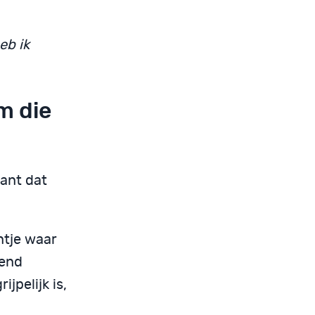
eb ik
m die
want dat
ntje waar
pend
jpelijk is,