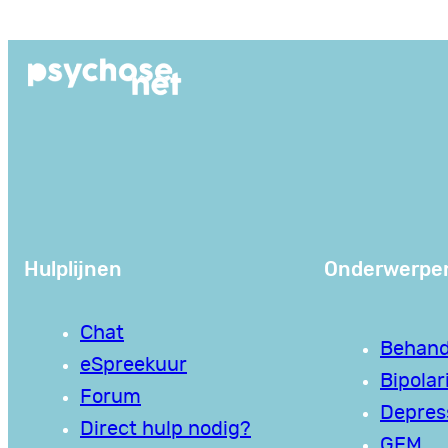
Ga
naar
de
inhoud
Hulplijnen
Onderwerpe
Chat
Behand
eSpreekuur
Bipolari
Forum
Depres
Direct hulp nodig?
GEM