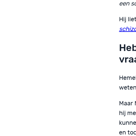
een so
Hij li
schiz
Heb
vra
Hemel,
weten 
Maar M
hij m
kunnen
en to