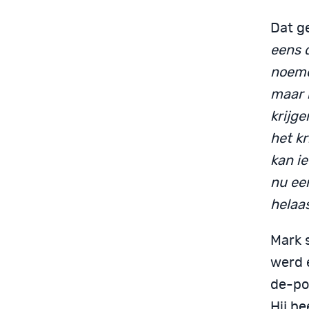
Dat ge
eens d
noeme
maar 
krijge
het k
kan i
nu een
helaas
Mark 
werd 
de-pol
Hij h