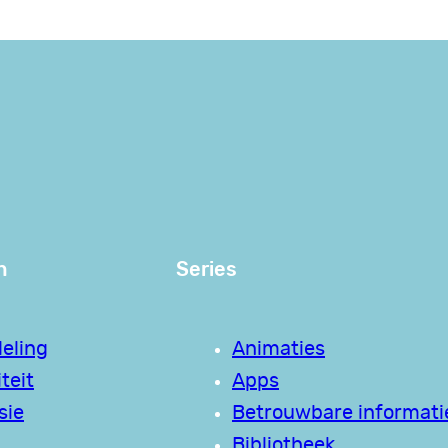
n
Series
eling
Animaties
teit
Apps
sie
Betrouwbare informati
Bibliotheek