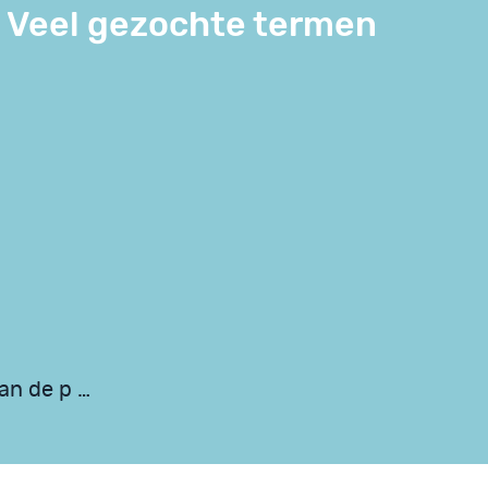
Veel gezochte termen
an de p …