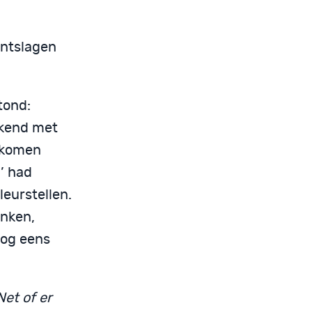
 ontslagen
tond:
ekend met
erkomen
’ had
leurstellen.
onken,
nog eens
et of er