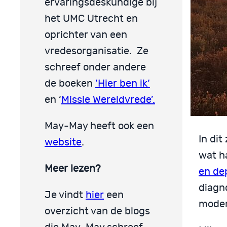
ervaringsdeskundige bij
het UMC Utrecht en
oprichter van een
vredesorganisatie. Ze
schreef onder andere
de boeken
‘Hier ben ik‘
en ‘
Missie Wereldvrede’.
May-May heeft ook een
In dit
website
.
wat h
Meer lezen?
en de
diagn
Je vindt
hier
een
moder
overzicht van de blogs