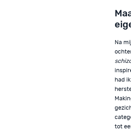
Maa
eig
Na mi
ochten
schiz
inspi
had i
herste
Makin
gezic
catego
tot ee