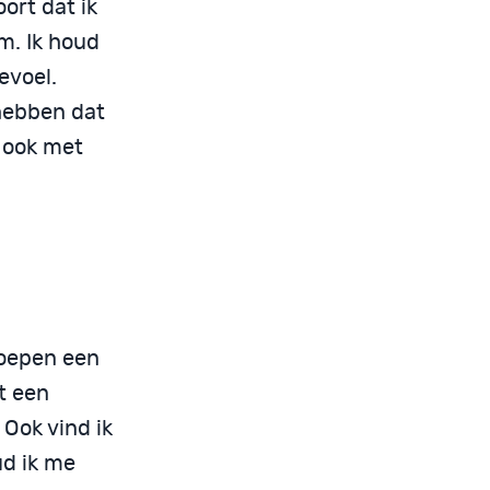
ort dat ik
em. Ik houd
evoel.
 hebben dat
r ook met
roepen een
t een
Ook vind ik
ud ik me