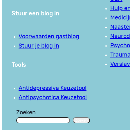
Hulp en
Stuur een blog in
Medici
Naaste
Neurodi
Voorwaarden gastblog
Psycho
Stuur je blog in
Traum
Tools
Verslav
Antidepressiva Keuzetool
Antipsychotica Keuzetool
Zoeken
Zoeken