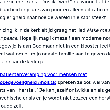
 bezig met kunst. Dus ik ‘’werk’’ nu vanuit liefde
aarheid in plaats van puur en alleen uit ratio en
gierigheid naar hoe de wereld in elkaar steekt.
 zing ik in de kerk altijd graag het lied
Make me a
ur peace
. Hopelijk mag ik mezelf een moderne n
egewijd is aan God maar niet in een klooster leef
el wat om bij mijn naaste familie aan te geven da
 en naar de kerk ga.
patiëntenvereniging voor mensen met
osegevoeligheid Anoiksis
spreken ze ook wel van ‘
ats van ‘’herstel.’’ Je kan jezelf ontwikkelen als 
ychische crisis en je wordt niet zozeer een hers
 oude zelf.