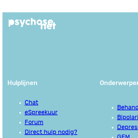
Ga
naar
de
inhoud
Hulplijnen
Onderwerpe
Chat
Behand
eSpreekuur
Bipolari
Forum
Depres
Direct hulp nodig?
GEM