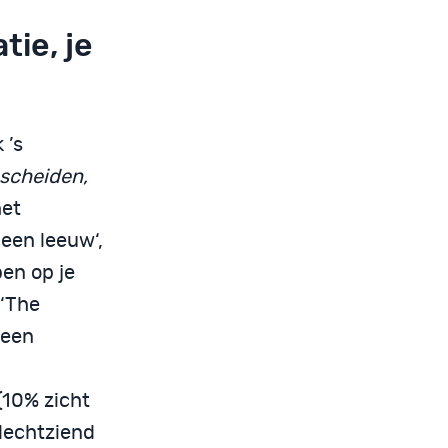
tie, je
 ’s
scheiden,
het
een leeuw‘,
en op je
 ‘The
 een
(10% zicht
slechtziend