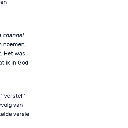
 en
 channel
on noemen,
t. Het was
t ik in God
’verstel’’
gevolg van
telde versie