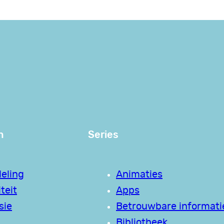
n
Series
eling
Animaties
teit
Apps
sie
Betrouwbare informati
Bibliotheek