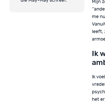
die May-May schreef.
Mijn z
‘’ande
me nu
Vanuit
leeft,
armoe
Ik 
amb
Ik vo
vrede
psych
het er