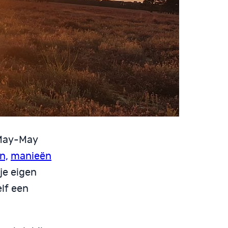
 May-May
n,
manieën
 je eigen
lf een