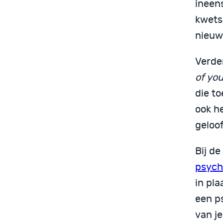
ineens
kwetsb
nieuws
Verder
of yo
die to
ook he
geloof
Bij de
psych
in pla
een ps
van je