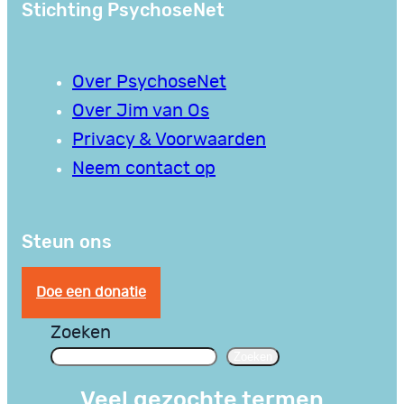
Stichting PsychoseNet
Over PsychoseNet
Over Jim van Os
Privacy & Voorwaarden
Neem contact op
Steun ons
Doe een donatie
Zoeken
Zoeken
Veel gezochte termen