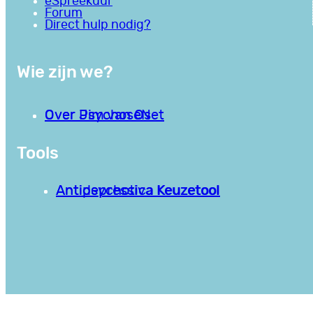
eSpreekuur
Forum
Direct hulp nodig?
Wie zijn we?
Over PsychoseNet
Over Jim van Os
Tools
Antipsychotica Keuzetool
Antidepressiva Keuzetool