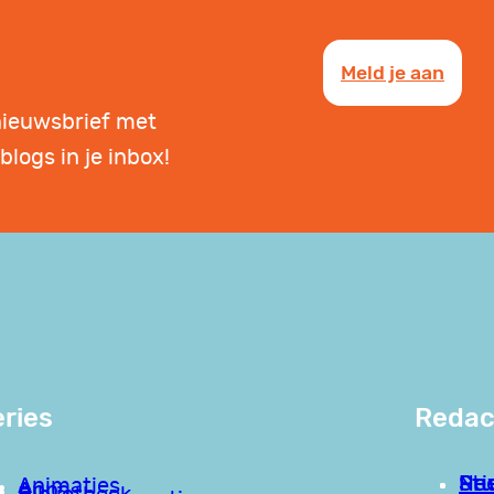
Meld je aan
nieuwsbrief met
blogs in je inbox!
ries
Redac
Pri
Stu
Nee
Animaties
Apps