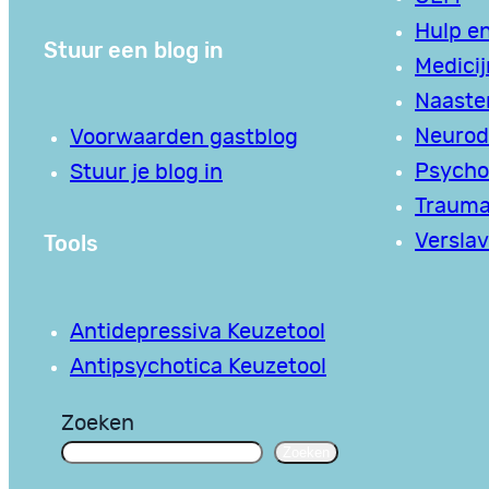
Hulp en
Stuur een blog in
Medici
Naaste
Neurodi
Voorwaarden gastblog
Psycho
Stuur je blog in
Traum
Tools
Verslav
Antidepressiva Keuzetool
Antipsychotica Keuzetool
Zoeken
Zoeken