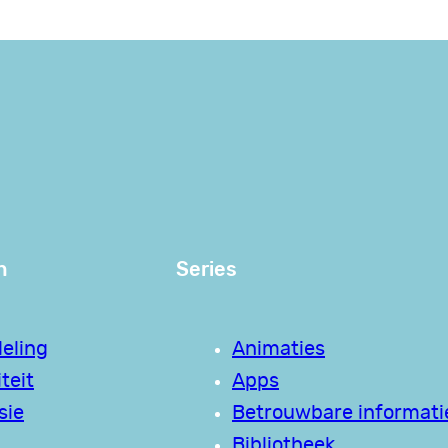
n
Series
eling
Animaties
teit
Apps
sie
Betrouwbare informati
Bibliotheek