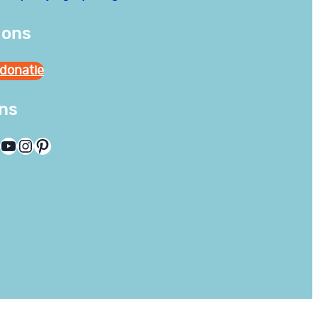
 ons
donatie
ons
YouTube
Instagram
Pinterest