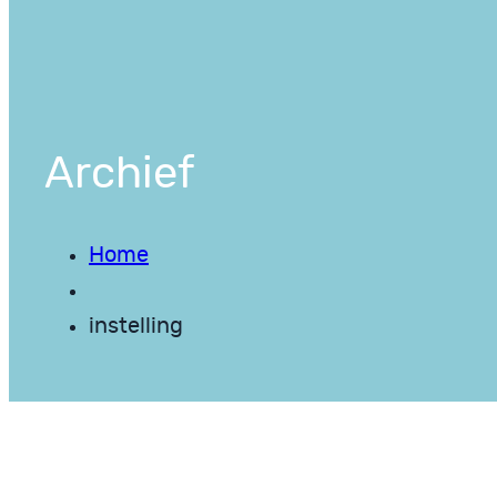
Archief
Home
instelling