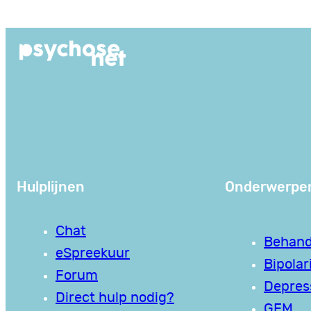
Ga
naar
de
inhoud
Hulplijnen
Onderwerpe
Chat
Behand
eSpreekuur
Bipolari
Forum
Depres
Direct hulp nodig?
GEM