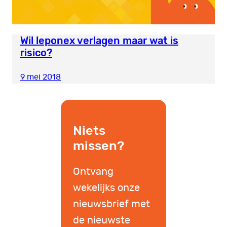
Wil leponex verlagen maar wat is
risico?
9 mei 2018
Niets
missen?
Ontvang
wekelijks onze
nieuwsbrief met
de nieuwste