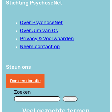
Stichting PsychoseNet
Over PsychoseNet
Over Jim van Os
Privacy & Voorwaarden
Neem contact op
Steun ons
Doe een donatie
Zoeken
Zoeken
Veel gezochte termen