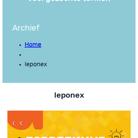
Archief
Home
leponex
leponex