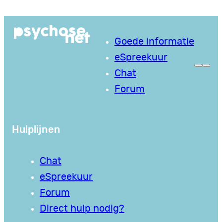
Ga
naar
Goede informatie
de
eSpreekuur
inhoud
Chat
Forum
Hulplijnen
Chat
eSpreekuur
Forum
Direct hulp nodig?