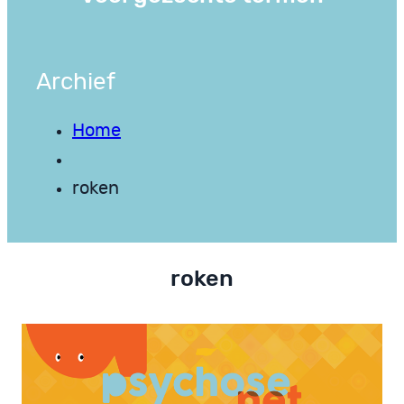
Archief
Home
roken
roken