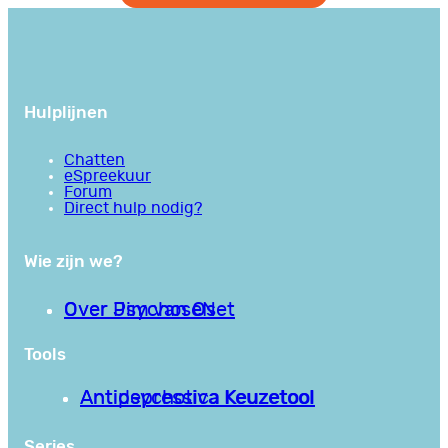
Hulplijnen
Chatten
eSpreekuur
Forum
Direct hulp nodig?
Wie zijn we?
Over PsychoseNet
Over Jim van Os
Tools
Antipsychotica Keuzetool
Antidepressiva Keuzetool
Series