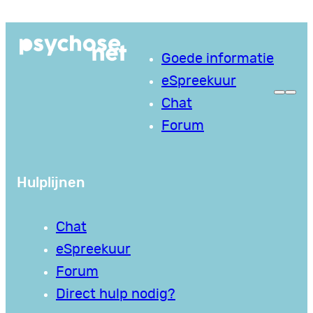
Ga
naar
Goede informatie
de
eSpreekuur
inhoud
Chat
Forum
Hulplijnen
Chat
eSpreekuur
Forum
Direct hulp nodig?