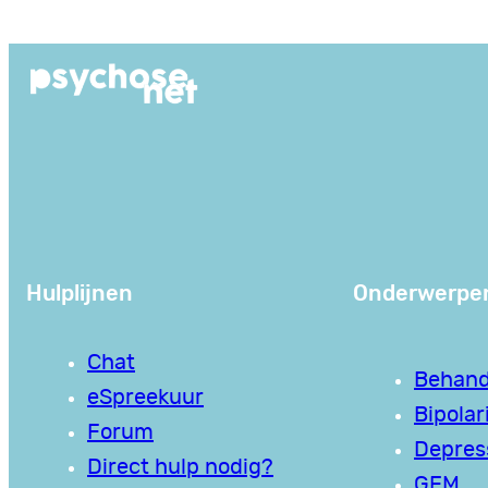
Ga
naar
de
inhoud
Hulplijnen
Onderwerpe
Chat
Behand
eSpreekuur
Bipolari
Forum
Depres
Direct hulp nodig?
GEM