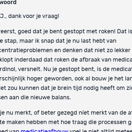
woord
J., dank voor je vraag!
reerst, goed dat je bent gestopt met roken! Dat i
ke stap, maar ik snap dat je nu last hebt van
entratieproblemen en denken dat niet zo lekker 
klopt inderdaad dat roken de afbraak van medicat
rdinol, versnelt. Nu je gestopt bent, is de medica
schijnlijk hoger geworden, ook al bouw je het l
Het zou kunnen dat je brein tijd nodig heeft om z
en aan die nieuwe balans.
je nu merkt, of beter gezegd níet merkt van de 
te maken hebben met hoe traag die processen g
oed van
medicatieafbouw
voel je niet altijd met