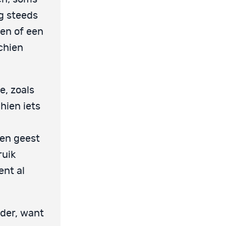
og steeds
en of een
chien
e, zoals
hien iets
 en geest
ruik
ent al
nder, want