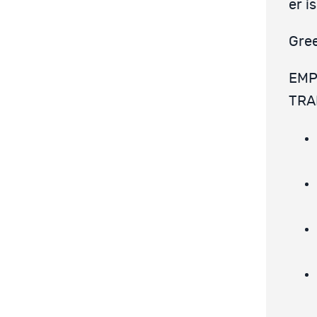
er i
Gre
EMP
TRA