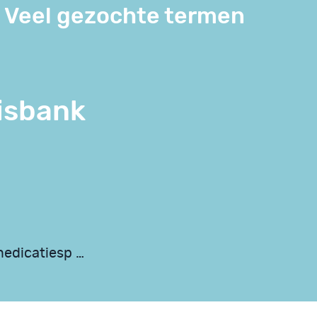
Veel gezochte termen
isbank
medicatiesp …