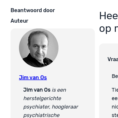
Beantwoord door
Hee
Auteur
op 
Vra
Be
Jim van Os
Jim van Os
is een
Ti
herstelgerichte
ee
psychiater, hoogleraar
ni
psychiatrische
st