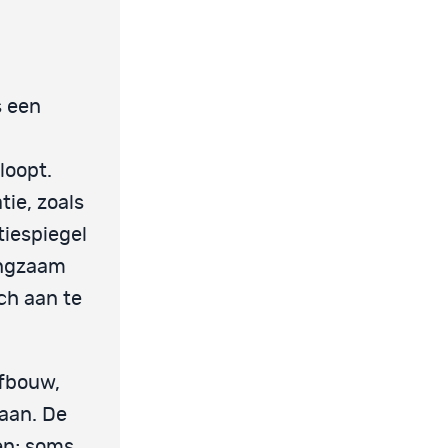
s een
loopt.
ie, zoals
tiespiegel
angzaam
ich aan te
afbouw,
aan. De
een; soms