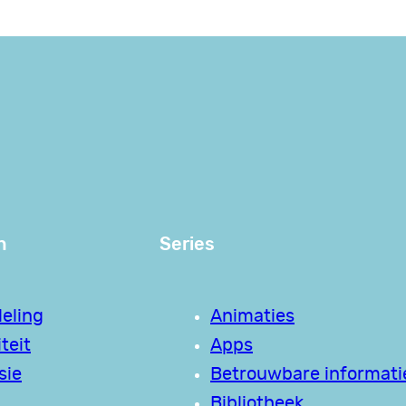
n
Series
eling
Animaties
teit
Apps
sie
Betrouwbare informati
Bibliotheek