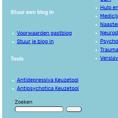
Hulp en
Stuur een blog in
Medici
Naaste
Neurodi
Voorwaarden gastblog
Psycho
Stuur je blog in
Traum
Tools
Verslav
Antidepressiva Keuzetool
Antipsychotica Keuzetool
Zoeken
Zoeken