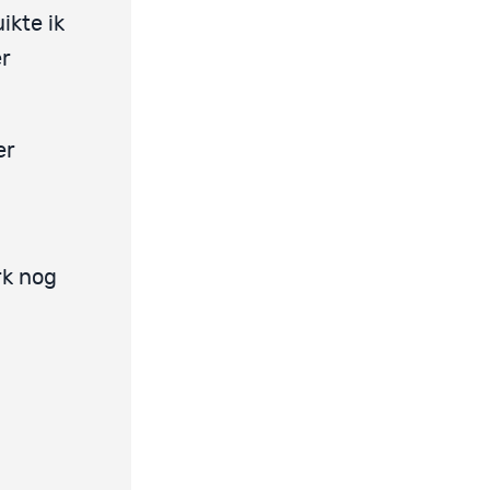
ikte ik
er
er
rk nog