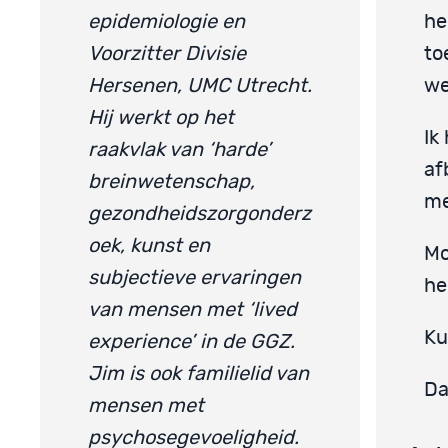
epidemiologie en
he
Voorzitter Divisie
to
Hersenen, UMC Utrecht.
we
Hij werkt op het
Ik
raakvlak van ‘harde’
af
breinwetenschap,
me
gezondheidszorgonderz
oek, kunst en
Mo
subjectieve ervaringen
he
van mensen met ‘lived
Ku
experience’ in de GGZ.
Jim is ook familielid van
Da
mensen met
psychosegevoeligheid.