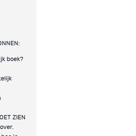
ONNEN:
ijk boek?
elijk
n
MOET ZIEN
over.