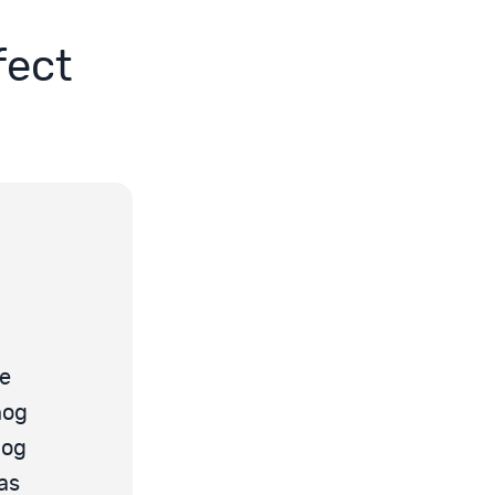
fect
De
nog
nog
as