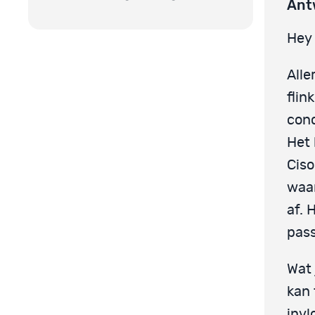
Ant
Hey 
Alle
flin
conc
Het 
Ciso
waar
af. 
pass
Wat 
kan 
invl