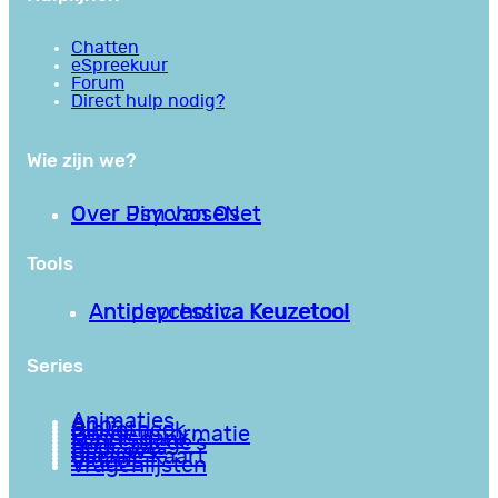
Chatten
eSpreekuur
Forum
Direct hulp nodig?
Wie zijn we?
Over PsychoseNet
Over Jim van Os
Tools
Antipsychotica Keuzetool
Antidepressiva Keuzetool
Series
Animaties
Apps
Bibliotheek
Goede informatie
Kennisbank
Mini college’s
Podcasts
Reviews
Sociale Kaart
Video’s
Vragenlijsten