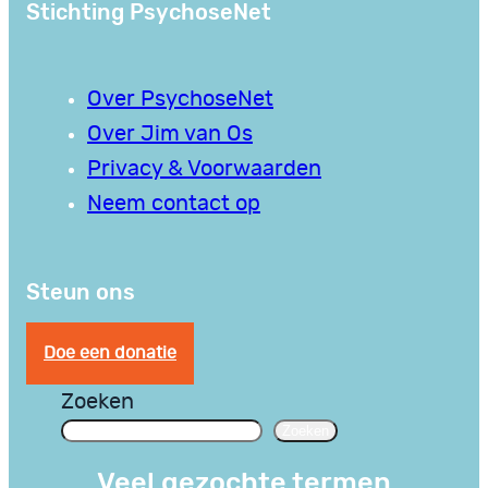
Stichting PsychoseNet
Over PsychoseNet
Over Jim van Os
Privacy & Voorwaarden
Neem contact op
Steun ons
Doe een donatie
Zoeken
Zoeken
Veel gezochte termen