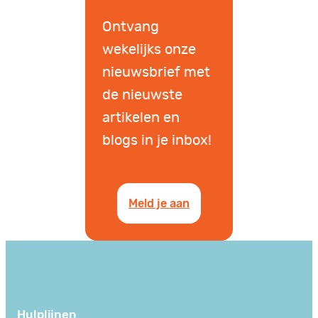
Ontvang
wekelijks onze
nieuwsbrief met
de nieuwste
artikelen en
blogs in je inbox!
Meld je aan
Hulplijnen