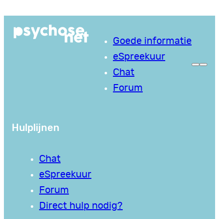
Ga
naar
Goede informatie
de
eSpreekuur
inhoud
Chat
Forum
Hulplijnen
Chat
eSpreekuur
Forum
Direct hulp nodig?