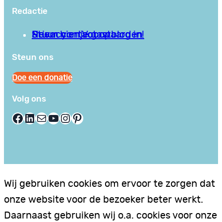
Redactie
Privacy en Voorwaarden
Stuur hier je gastblog in!
Neem contact op
Steun ons
Doe een donatie
Volg ons
Facebook
LinkedIn
E-mail
YouTube
Instagram
Pinterest
Wij gebruiken cookies om ervoor te zorgen dat
onze website voor de bezoeker beter werkt.
Daarnaast gebruiken wij o.a. cookies voor onze