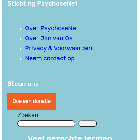
Stichting PsychoseNet
Over PsychoseNet
Over Jim van Os
Privacy & Voorwaarden
Neem contact op
Steun ons
Doe een donatie
Zoeken
Zoeken
Veel gezochte termen