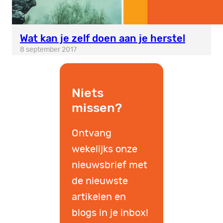
Wat kan je zelf doen aan je herstel
8 september 2017
Niets
missen?
Ontvang
wekelijks onze
nieuwsbrief met
de nieuwste
artikelen en
blogs in je inbox!