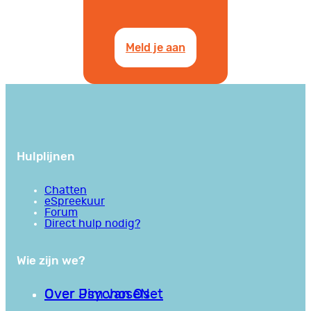
Meld je aan
Hulplijnen
Chatten
eSpreekuur
Forum
Direct hulp nodig?
Wie zijn we?
Over PsychoseNet
Over Jim van Os