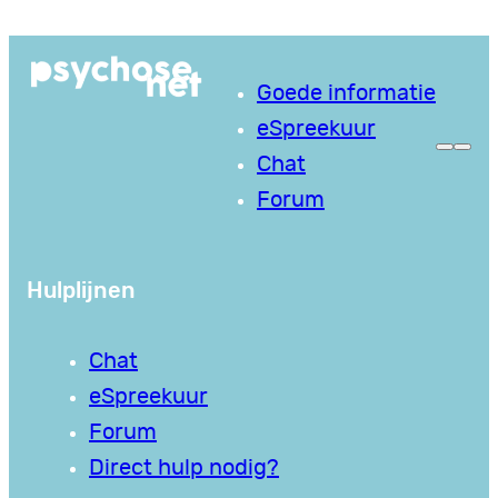
Ga
naar
Goede informatie
de
eSpreekuur
inhoud
Chat
Forum
Hulplijnen
Chat
eSpreekuur
Forum
Direct hulp nodig?