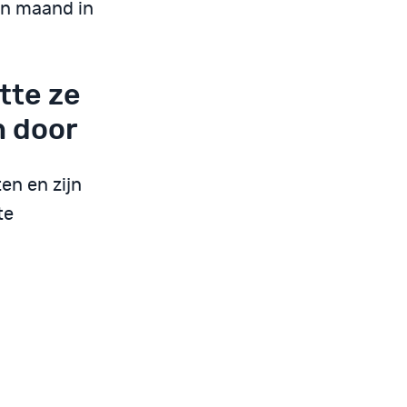
een maand in
tte ze
h door
en en zijn
te