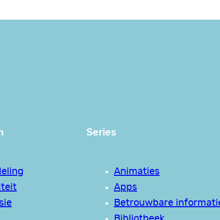
n
Series
eling
Animaties
teit
Apps
sie
Betrouwbare informati
Bibliotheek