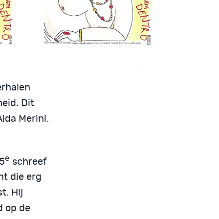
erhalen
id. Dit
Alda Merini.
e
15
schreef
t die erg
t. Hij
d op de