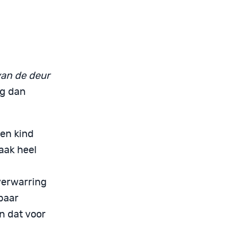
van de deur
ng dan
een kind
vaak heel
verwarring
baar
n dat voor