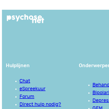
Ga
naar
de
inhoud
Hulplijnen
Onderwerpe
Chat
Behand
eSpreekuur
Bipolari
Forum
Depres
Direct hulp nodig?
GEM