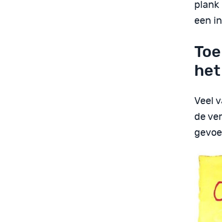
plank
een in
Toe
het
Veel v
de ve
gevoe