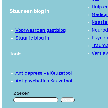
Hulp en
Stuur een blog in
Medici
Naaste
Neurodi
Voorwaarden gastblog
Psycho
Stuur je blog in
Traum
Tools
Verslav
Antidepressiva Keuzetool
Antipsychotica Keuzetool
Zoeken
Zoeken