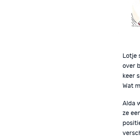
Lotje 
over 
keer s
Wat m
Alda w
ze ee
posit
versc