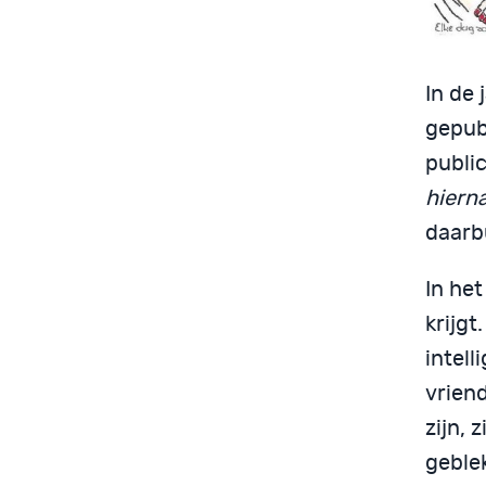
In de
gepubl
public
hierna
daarb
In het
krijgt
intell
vrien
zijn, 
geble