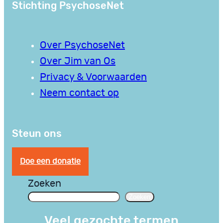
Stichting PsychoseNet
Over PsychoseNet
Over Jim van Os
Privacy & Voorwaarden
Neem contact op
Steun ons
Doe een donatie
Zoeken
Zoeken
Veel gezochte termen