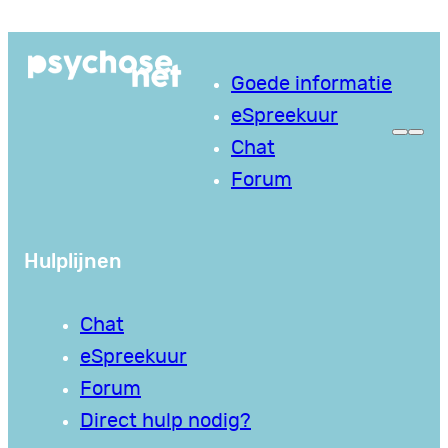
Ga
naar
Goede informatie
de
eSpreekuur
inhoud
Chat
Forum
Hulplijnen
Chat
eSpreekuur
Forum
Direct hulp nodig?