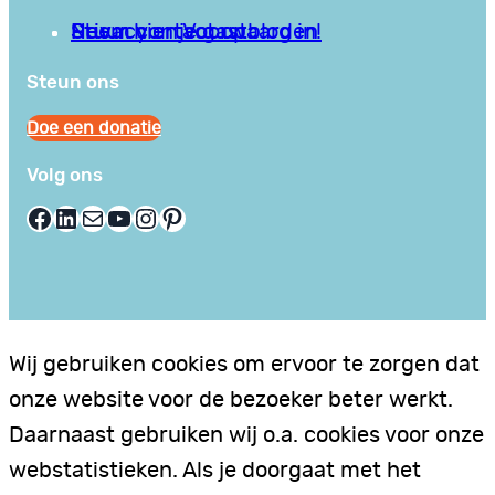
Privacy en Voorwaarden
Stuur hier je gastblog in!
Neem contact op
Steun ons
Doe een donatie
Volg ons
Facebook
LinkedIn
E-mail
YouTube
Instagram
Pinterest
Wij gebruiken cookies om ervoor te zorgen dat
onze website voor de bezoeker beter werkt.
Daarnaast gebruiken wij o.a. cookies voor onze
webstatistieken. Als je doorgaat met het