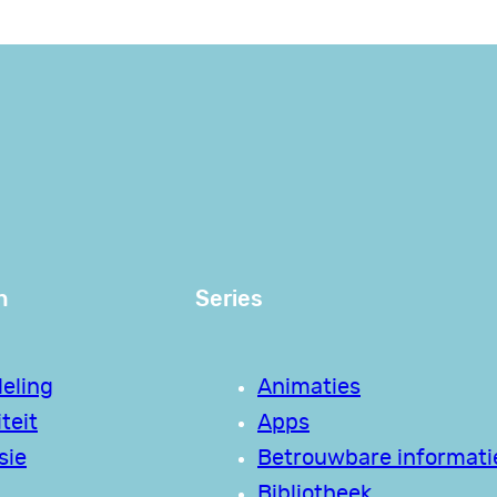
n
Series
eling
Animaties
teit
Apps
sie
Betrouwbare informati
Bibliotheek