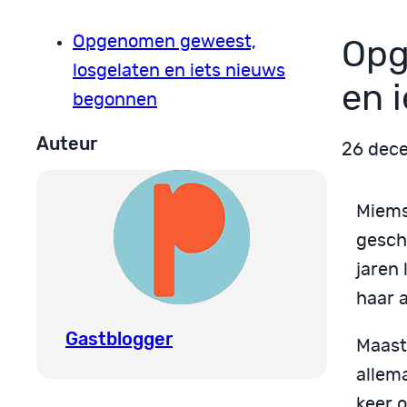
Opgenomen geweest,
Opg
losgelaten en iets nieuws
en 
begonnen
Auteur
26 dec
Miems
geschr
jaren
haar a
Gastblogger
Maastr
allema
keer 