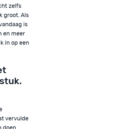
cht zelfs
k groot. Als
 vandaag is
en en meer
ik in op een
et
stuk.
e
at vervulde
n doen.