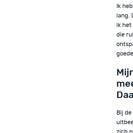
Ik heb
lang. 
ik he
die r
ontspa
goede
Mij
mee
Daar
Bij de
uitbee
zich 