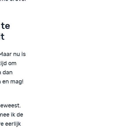
 te
it
Maar nu is
tijd om
n dan
n en mag!
geweest.
mee ik de
e eerlijk