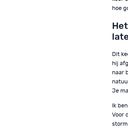
hoe go
Het
lat
Dit ke
hij af
naar 
natuu
Je ma
Ik be
Voor 
storm 