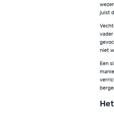
wezen
juist d
Vecht
vader 
gevoch
niet w
Een si
manie
verri
berge
Het