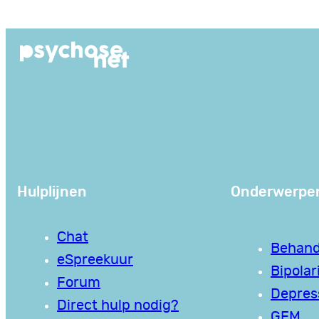
Ga
naar
de
inhoud
Hulplijnen
Onderwerpe
Chat
Behand
eSpreekuur
Bipolari
Forum
Depres
Direct hulp nodig?
GEM