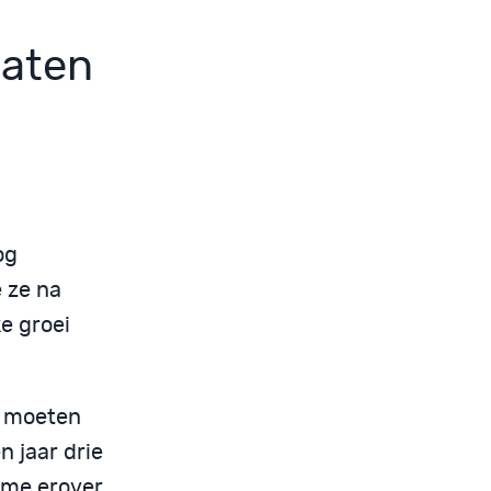
laten
og
e ze na
e groei
we moeten
n jaar drie
 me erover