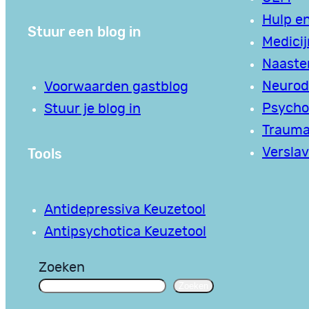
Hulp en
Stuur een blog in
Medici
Naaste
Neurodi
Voorwaarden gastblog
Psycho
Stuur je blog in
Traum
Tools
Verslav
Antidepressiva Keuzetool
Antipsychotica Keuzetool
Zoeken
Zoeken