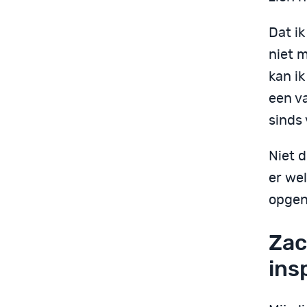
Dat i
niet m
kan ik
een va
sinds 
Niet 
er wel
opgen
Zac
ins