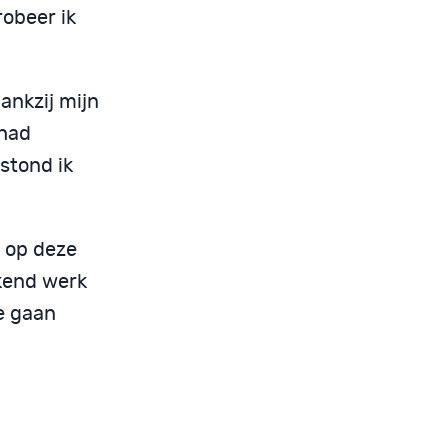
robeer ik
ankzij mijn
 had
stond ik
t op deze
kend werk
e gaan