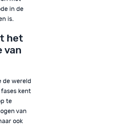
de in de
n is.
t het
e van
je de wereld
 fases kent
op te
 ogen van
maar ook