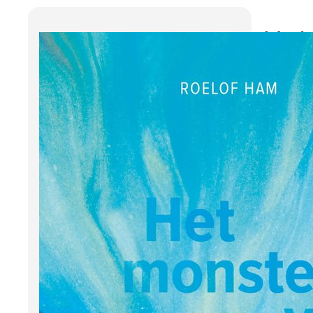
Het
Roe
Lise i
negen
arbei
mogel
en Fed
Als hu
psych
psych