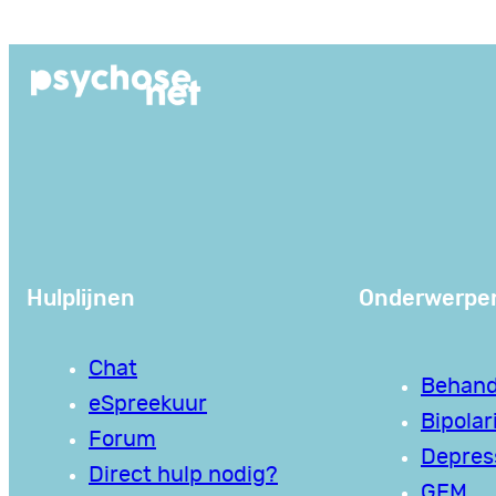
Ga
naar
de
inhoud
Hulplijnen
Onderwerpe
Chat
Behand
eSpreekuur
Bipolari
Forum
Depres
Direct hulp nodig?
GEM