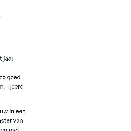
–
t jaar
 zo goed
n, Tjeerd
euw in een
ster van
men met