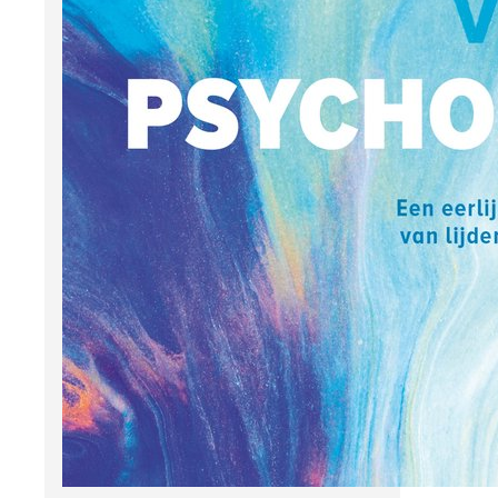
haar 
overtu
Het
eer
bin
Je kri
als j
een p
krabb
Lise e
wat de