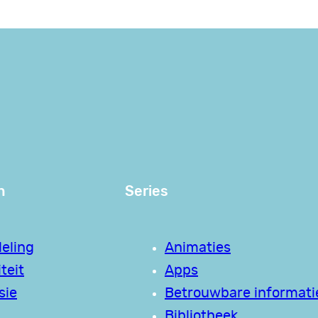
n
Series
eling
Animaties
teit
Apps
sie
Betrouwbare informati
Bibliotheek