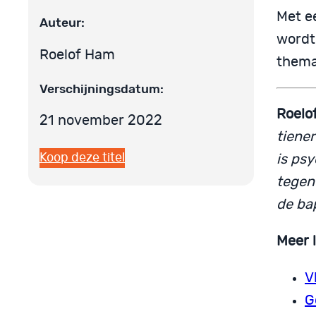
Met e
Auteur:
wordt
Roelof Ham
thema
Verschijningsdatum:
Roelo
21 november 2022
tiener
Koop deze titel
is psy
tegen 
de bap
Meer 
V
G