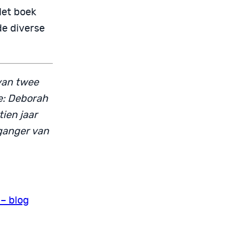
Het boek
e diverse
van twee
ge: Deborah
ien jaar
rganger van
 – blog