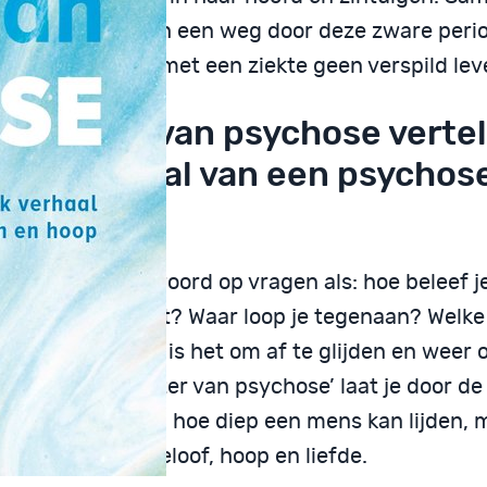
man vecht ze zich een weg door deze zware perio
iging dat leven met een ziekte geen verspild leve
 monster van psychose vertel
lijke verhaal van een psychos
nenuit
jgt als lezer antwoord op vragen als: hoe beleef 
e psychotisch bent? Waar loop je tegenaan? Welke
sychose? En hoe is het om af te glijden en weer 
elen? ‘Het monster van psychose’ laat je door de
n haar gezin zien hoe diep een mens kan lijden, 
 kracht is van geloof, hoop en liefde.