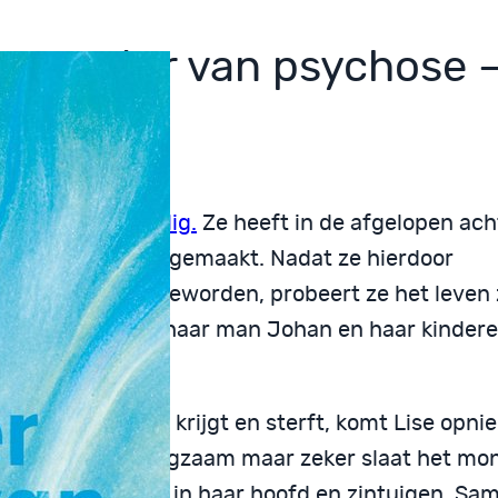
 monster van psychose 
lof Ham
s
psychosegevoelig.
Ze heeft in de afgelopen ach
 psychoses doorgemaakt. Nadat ze hierdoor
dsongeschikt is geworden, probeert ze het leven
ijk te leven met haar man Johan en haar kindere
ja.
n kat Zoë kanker krijgt en sterft, komt Lise opni
ose terecht. Langzaam maar zeker slaat het mon
ose zijn klauwen in haar hoofd en zintuigen. Sa