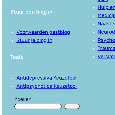
Hulp en
Stuur een blog in
Medici
Naaste
Neurodi
Voorwaarden gastblog
Psycho
Stuur je blog in
Traum
Tools
Verslav
Antidepressiva Keuzetool
Antipsychotica Keuzetool
Zoeken
Zoeken