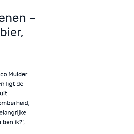
enen –
bier,
ico Mulder
n ligt de
uit
somberheid,
elangrijke
 ben ik?’,