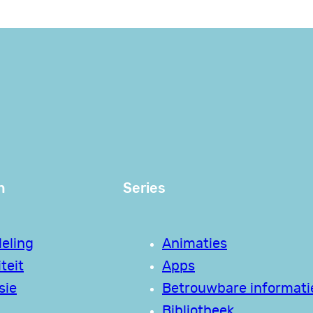
n
Series
eling
Animaties
teit
Apps
sie
Betrouwbare informati
Bibliotheek