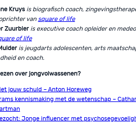
ne Kruys
is biografisch coach, zingevingstherap
prichter van
square of life
r Zuurbier
is executive coach opleider en medeo
quare of life
Mulder
is jeugdarts adolescenten, arts maatscha
dheid en coach.
lezen over jongvolwassenen?
iet jouw schuld – Anton Horeweg
rams kennismaking met de wetenschap – Cathar
artman
ezocht: Jonge influencer met psychosegevoelig