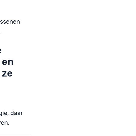
assenen
.
e
 en
 ze
ie, daar
ven.