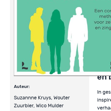
Die sp
aanpa
zelfst
probl
die v
Hoe
jon
en 
Auteur:
In ge
Suzannne Kruys, Wouter
inspi
Zuurbier, Wico Mulder
verhaa