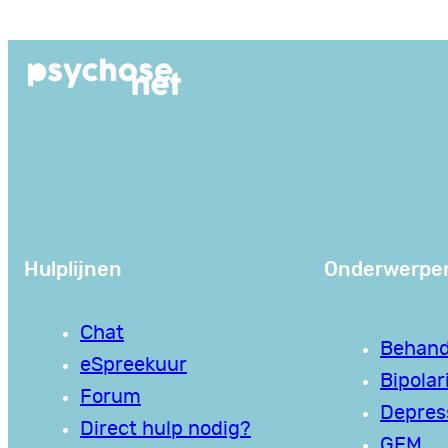
Ga
naar
de
inhoud
Hulplijnen
Onderwerpe
Chat
Behand
eSpreekuur
Bipolari
Forum
Depres
Direct hulp nodig?
GEM