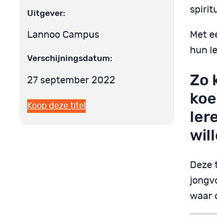
spirit
Uitgever:
Met e
Lannoo Campus
hun l
Verschijningsdatum:
Zo 
27 september 2022
koe
Koop deze titel
ler
wil
Deze 
jongv
waar d