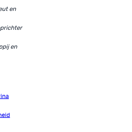
eut en
prichter
ppij en
ina
heid