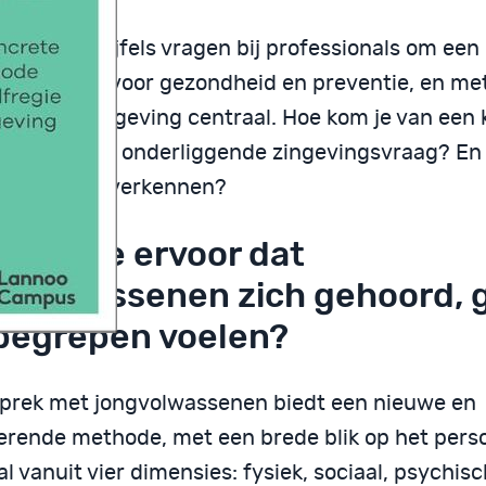
ecifieke twijfels vragen bij professionals om een 
k, met oog voor gezondheid en preventie, en met
uring en zingeving centraal. Hoe kom je van een 
eem naar de onderliggende zingevingsvraag? En 
raag samen verkennen?
 zorg je ervoor dat
gvolwassenen zich gehoord, 
begrepen voelen?
sprek met jongvolwassenen biedt een nieuwe en
rerende methode, met een brede blik op het perso
l vanuit vier dimensies: fysiek, sociaal, psychis