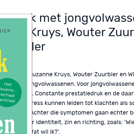
gesprek met jongvolwass
anne Kruys, Wouter Zuur
o Mulder
t boek gaan Suzanne Kruys, Wouter Zuurbier en W
sprek met jongvolwassenen. Voor jongvolwassene
ger dan ooit. Constante prestatiedruk en de daar
vloeiende stress kunnen leiden tot klachten als 
 en paniek. Achter die symptomen gaan echter b
 schuil over identiteit, zin en richting, zoals: ‘Wie
an ik?’ en ‘Wat wil ik?’.