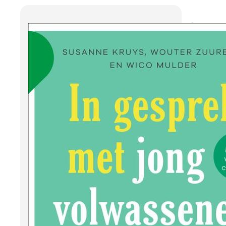
In 
Suz
Wic
In di
in ge
lat ho
voort
angst
vragen
‘Wat k