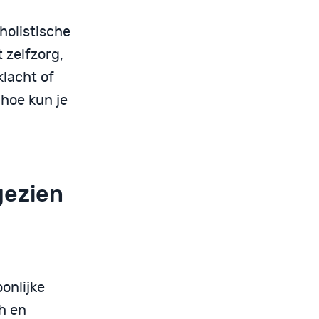
holistische
 zelfzorg,
klacht of
hoe kun je
gezien
onlijke
ch en