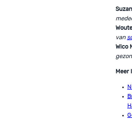
Suzan
medeo
Woute
van
s
Wico 
gezon
Meer 
N
B
H
G