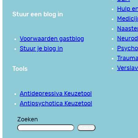
Hulp en
Stuur een blog in
Medici
Naaste
Neurodi
Voorwaarden gastblog
Psycho
Stuur je blog in
Traum
Tools
Verslav
Antidepressiva Keuzetool
Antipsychotica Keuzetool
Zoeken
Zoeken