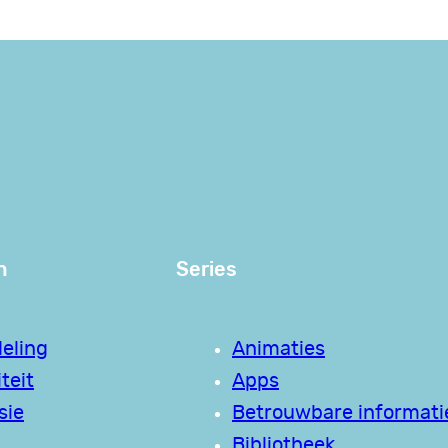
n
Series
eling
Animaties
teit
Apps
sie
Betrouwbare informati
Bibliotheek