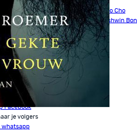
emmetje Victoria – Yvonne Keuls
im Jiyoung, geboren in 1982 – Nam-Joo Cho
oen ik klein was, was ik niet bang – Gershwin Bo
ze pagina
p Facebook
aar je volgers
a whatsapp