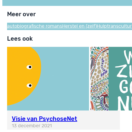
Meer over
autobiografische romans
Herstel en (zelf)Hulp
transcultur
Lees ook
Ov
sa
6 j
Visie van PsychoseNet
13 december 2021