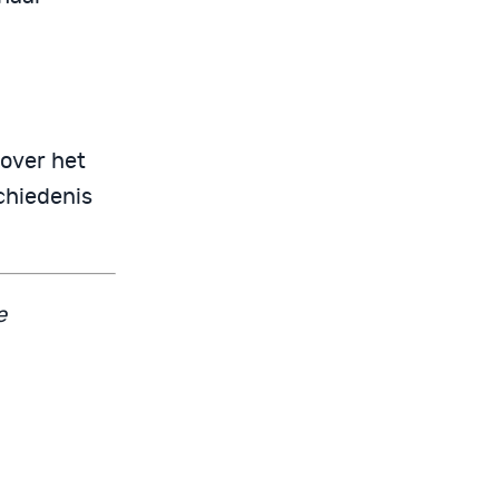
 over het
schiedenis
e