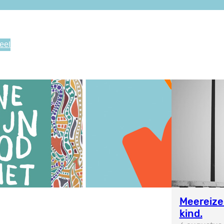
eel
erlevingsinstincten in
menleving én in psychose
uni 2018
Meereize
kind.