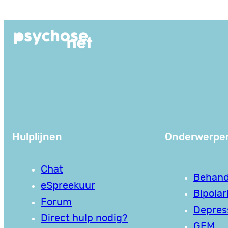
Ga
naar
de
inhoud
Hulplijnen
Onderwerpe
Chat
Behand
eSpreekuur
Bipolari
Forum
Depres
Direct hulp nodig?
GEM