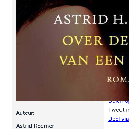
G
K
T
Deel de
Delen o
Tweet n
Auteur:
Deel vi
Astrid Roemer