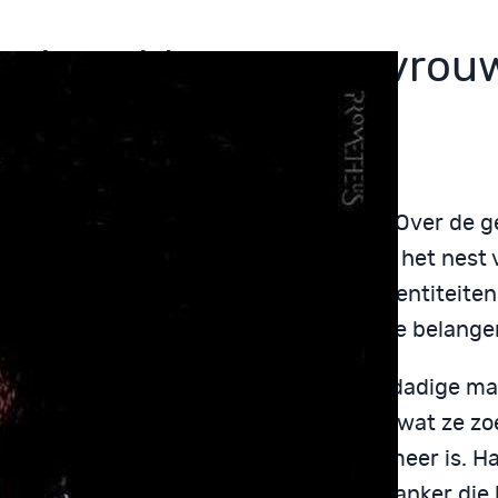
r de gekte van een vrou
rid Roemer
httienjarige Noenka wordt in het boek ‘Over de g
ouw’, op het moment dat zij als lerares het nest v
amenleving gezogen die vibreert van identiteite
sovertuigingen, agressie en persoonlijke belange
gen dagen scheidt zij van haar gewelddadige ma
 ze verhoudingen die haar niet bieden wat ze zoe
over haar geroddeld tot zij niet veilig meer is. H
ijk huis valt langzaam uiteen door de kanker die