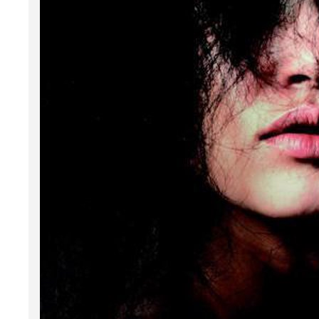
moede
geboor
leven
Over 
vrouw-
van S
Astri
schrij
Meer 
gecom