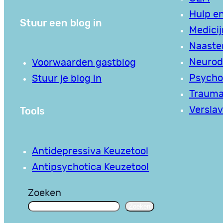
Hulp en
Stuur een blog in
Medici
Naaste
Neurodi
Voorwaarden gastblog
Psycho
Stuur je blog in
Traum
Tools
Verslav
Antidepressiva Keuzetool
Antipsychotica Keuzetool
Zoeken
Zoeken