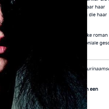
r velt, waardoor zij moet terugkeren naar haar
tedorp. Per toeval vindt zij een uitweg die haar
sgeluk schenkt.
de gekte van een vrouw is een belangrijke roman
zijn in de jaren tachtig, waarin de koloniale ge
uriname voelbaar wordt.
d H. Roemer
(Paramaribo, 1947) is een Surinaams
fster
lezen over psychische kwetsbaarheid in een
pliceerde samenleving?