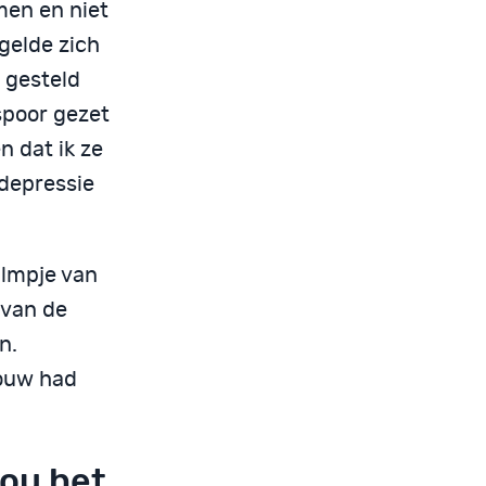
men en niet
gelde zich
k gesteld
spoor gezet
n dat ik ze
 depressie
ilmpje van
n van de
n.
rouw had
zou het