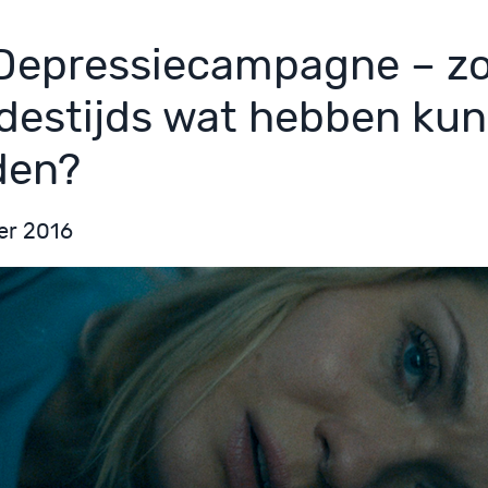
Depressiecampagne – zo
 destijds wat hebben ku
den?
er 2016