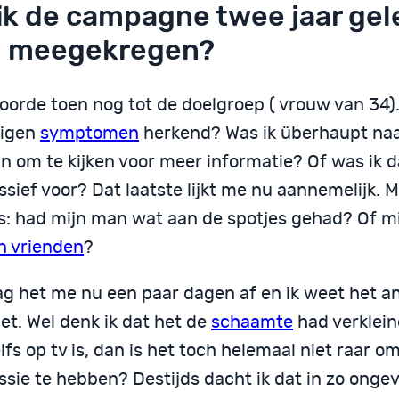
 ik de campagne twee jaar ge
 meegekregen?
oorde toen nog tot de doelgroep ( vrouw van 34).
eigen
symptomen
herkend? Was ik überhaupt naa
n om te kijken voor meer informatie? Of was ik d
sief voor? Dat laatste lijkt me nu aannemelijk. M
s: had mijn man wat aan de spotjes gehad? Of m
jn vrienden
?
aag het me nu een paar dagen af en ik weet het 
et. Wel denk ik dat het de
schaamte
had verklein
lfs op tv is, dan is het toch helemaal niet raar o
ssie te hebben? Destijds dacht ik dat in zo onge