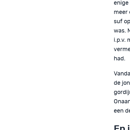
enige
meer 
suf op
was. 
i.p.v.
vermee
had.
Vanda
de jon
gordij
Onaan
een de
En 