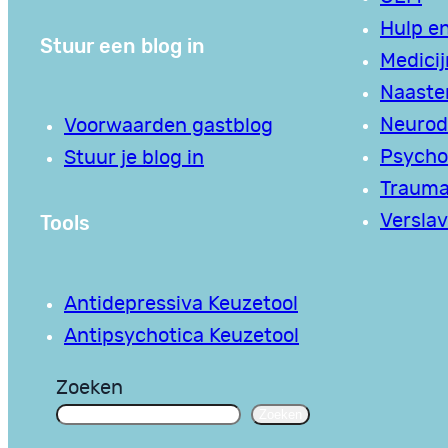
Hulp en
Stuur een blog in
Medici
Naaste
Neurodi
Voorwaarden gastblog
Psycho
Stuur je blog in
Traum
Tools
Verslav
Antidepressiva Keuzetool
Antipsychotica Keuzetool
Zoeken
Zoeken