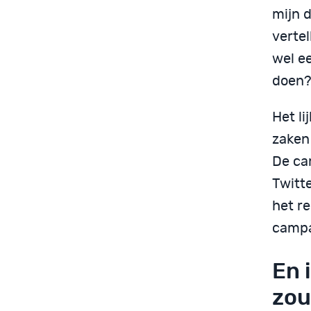
mijn d
vertel
wel e
doen
Het li
zaken
De ca
Twitte
het r
campa
En 
zou