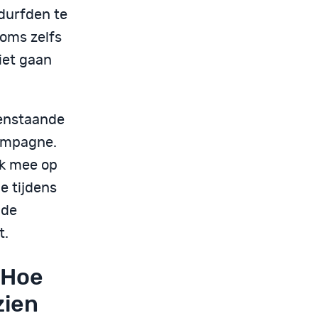
 durfden te
Soms zelfs
iet gaan
venstaande
campagne.
ik mee op
e tijdens
 de
t.
 Hoe
zien