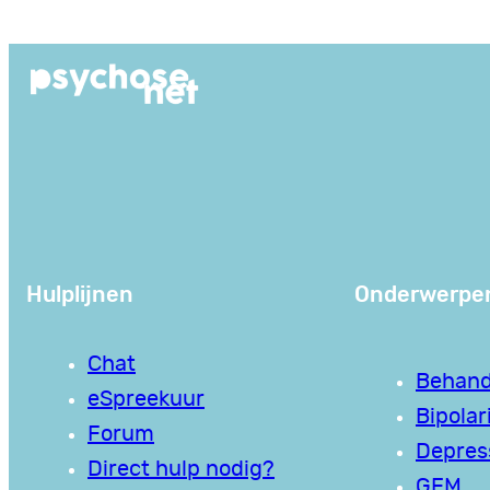
Ga
naar
de
inhoud
Hulplijnen
Onderwerpe
Chat
Behand
eSpreekuur
Bipolari
Forum
Depres
Direct hulp nodig?
GEM