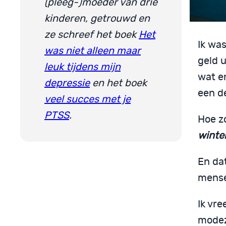
(pleeg-)moeder van drie
kinderen, getrouwd en
ze schreef het boek
Het
Ik wa
was niet alleen maar
geld u
leuk tijdens mijn
wat en
depressie
en het boek
een d
veel succes met je
PTSS
.
Hoe z
winte
En da
mense
Ik vr
modez