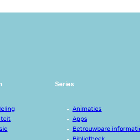
n
Series
eling
Animaties
teit
Apps
sie
Betrouwbare informati
Bibliotheek