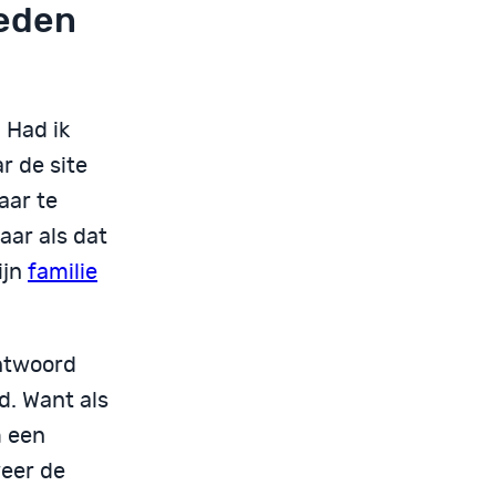
leden
 Had ik
r de site
aar te
aar als dat
ijn
familie
antwoord
d. Want als
m een
veer de