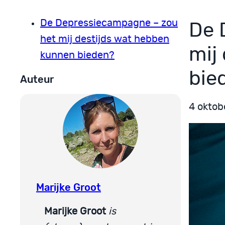
De Depressiecampagne – zou
De 
het mij destijds wat hebben
mij
kunnen bieden?
bie
Auteur
4 oktob
Marijke Groot
Marijke Groot
is