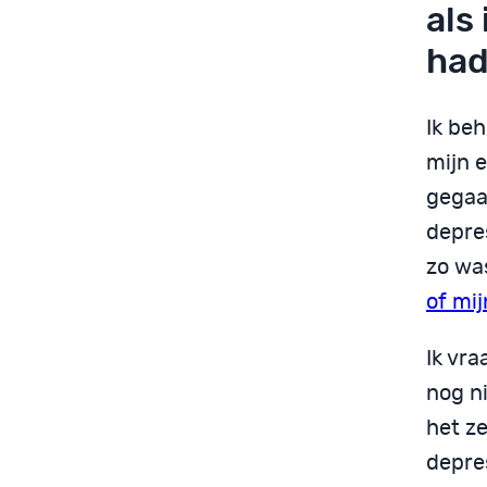
als
had
Ik beh
mijn 
gegaa
depres
zo wa
of mi
Ik vr
nog ni
het ze
depre