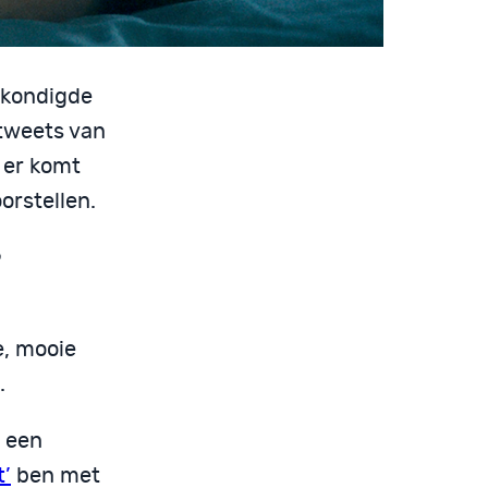
nkondigde
d tweets van
: er komt
orstellen.
e, mooie
.
een
t’
ben met