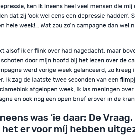
epressie, ken ik ineens heel veel mensen die mij
len dat zij ‘ook wel eens een depressie hadden’. 
en hele week!… Wat zou zo’n campagne dan wel n
?
jkt alsof ik er flink over had nagedacht, maar bo
 schoten door mijn hoofd bij het lezen over de 
mpagne werd vorige week gelanceerd, zo kreeg 
r. Ik zag de laatste twee seconden van een filmpj
eclameblok afgelopen week, ik las meningen over
gne en ook nog een open brief erover in de kran
ineens was ‘ie daar: De Vraag.
 het er voor míj hebben uitge