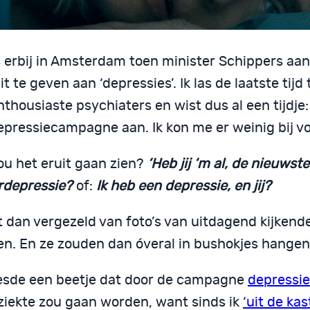
s erbij in Amsterdam toen minister Schippers aa
it te geven aan ‘depressies’. Ik las de laatste tij
thousiaste psychiaters en wist dus al een tijdje
epressiecampagne aan. Ik kon me er weinig bij vo
ou het eruit gaan zien?
‘Heb jij ‘m al, de nieuwste
rdepressie?
of:
Ik heb een depressie, en jij?
t dan vergezeld van foto’s van uitdagend kijkend
n. En ze zouden dan óveral in bushokjes hangen
eesde een beetje dat door de campagne
depressie
iekte zou gaan worden, want sinds ik
‘uit de kas