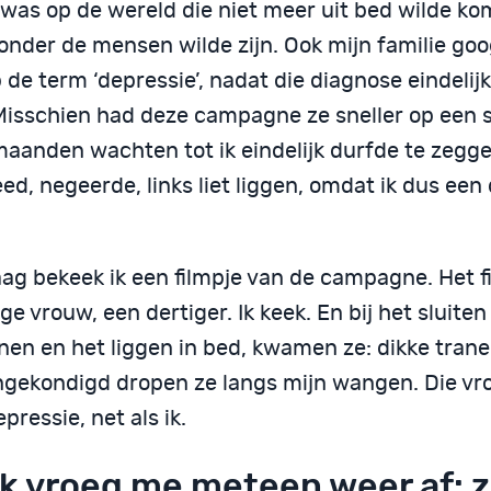
 was op de wereld die niet meer uit bed wilde ko
onder de mensen wilde zijn. Ook mijn familie goo
 de term ‘depressie’, nadat die diagnose eindelij
Misschien had deze campagne ze sneller op een 
 maanden wachten tot ik eindelijk durfde te zegge
d, negeerde, links liet liggen, omdat ik dus een
ag bekeek ik een filmpje van de campagne. Het f
ge vrouw, een dertiger. Ik keek. En bij het sluite
nen en het liggen in bed, kwamen ze: dikke trane
gekondigd dropen ze langs mijn wangen. Die v
pressie, net als ik.
ik vroeg me meteen weer af: 