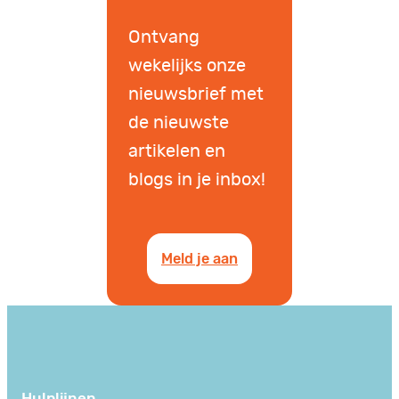
Ontvang
wekelijks onze
nieuwsbrief met
de nieuwste
artikelen en
blogs in je inbox!
Meld je aan
Hulplijnen