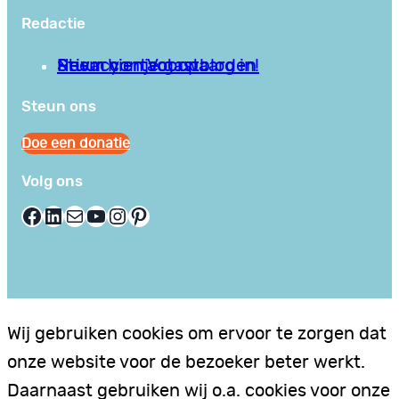
Redactie
Privacy en Voorwaarden
Stuur hier je gastblog in!
Neem contact op
Steun ons
Doe een donatie
Volg ons
Facebook
LinkedIn
E-mail
YouTube
Instagram
Pinterest
Wij gebruiken cookies om ervoor te zorgen dat
onze website voor de bezoeker beter werkt.
Daarnaast gebruiken wij o.a. cookies voor onze