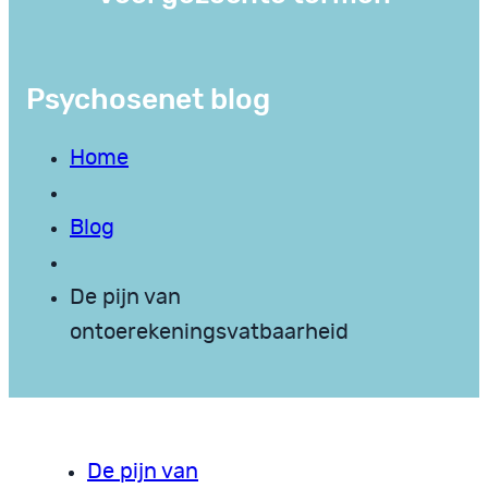
Psychosenet blog
Home
Blog
De pijn van
ontoerekeningsvatbaarheid
De pijn van