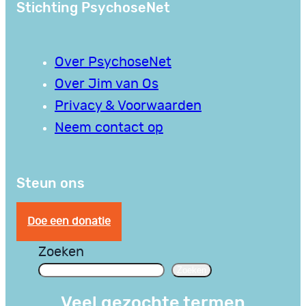
Stichting PsychoseNet
Over PsychoseNet
Over Jim van Os
Privacy & Voorwaarden
Neem contact op
Steun ons
Doe een donatie
Zoeken
Zoeken
Veel gezochte termen