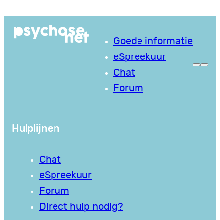
Ga
naar
Goede informatie
de
eSpreekuur
inhoud
Chat
Forum
Hulplijnen
Chat
eSpreekuur
Forum
Direct hulp nodig?