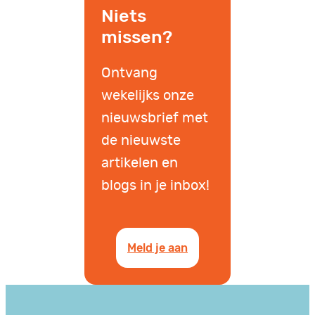
Niets
missen?
Ontvang
wekelijks onze
nieuwsbrief met
de nieuwste
artikelen en
blogs in je inbox!
Meld je aan