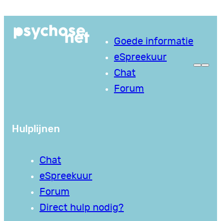
Ga
naar
Goede informatie
de
eSpreekuur
inhoud
Chat
Forum
Hulplijnen
Chat
eSpreekuur
Forum
Direct hulp nodig?