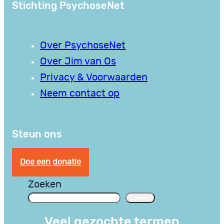
Stichting PsychoseNet
Over PsychoseNet
Over Jim van Os
Privacy & Voorwaarden
Neem contact op
Steun ons
Doe een donatie
Zoeken
Zoeken
Veel gezochte termen