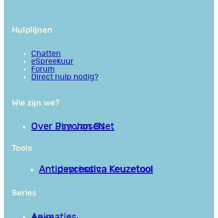
Hulplijnen
Chatten
eSpreekuur
Forum
Direct hulp nodig?
Wie zijn we?
Over PsychoseNet
Over Jim van Os
Tools
Antipsychotica Keuzetool
Antidepressiva Keuzetool
Series
Animaties