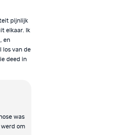
it pijnlijk
t elkaar. Ik
, en
l los van de
gie deed in
chose was
jd werd om