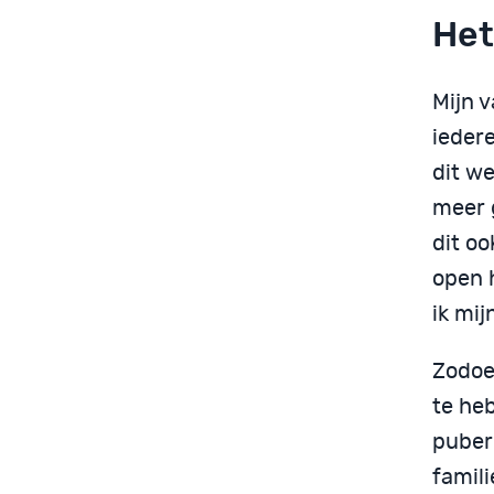
Het
Mijn 
iedere
dit w
meer 
dit oo
open 
ik mij
Zodoe
te heb
puber
famili