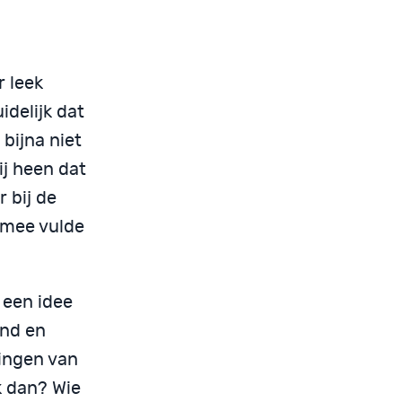
r leek
idelijk dat
bijna niet
ij heen dat
 bij de
rmee vulde
 een idee
ind en
ingen van
k dan? Wie