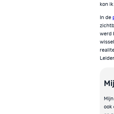
kon ik
In de
zichtb
werd 
wissel
realit
Leide
Mi
Mij
ook 