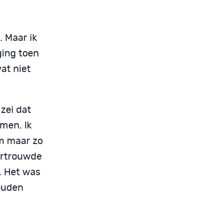
 Maar ik
ging toen
at niet
zei dat
men. Ik
om maar zo
vertrouwde
. Het was
ouden