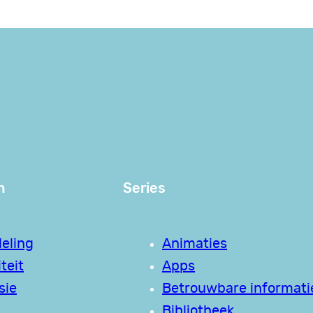
n
Series
eling
Animaties
teit
Apps
sie
Betrouwbare informati
Bibliotheek