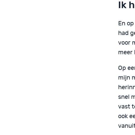
Ik 
En op
had g
voor m
meer 
Op ee
mijn 
herinn
snel 
vast 
ook e
vanuit