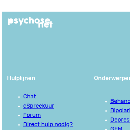
Ga
naar
de
inhoud
Hulplijnen
Onderwerpe
Chat
Behand
eSpreekuur
Bipolari
Forum
Depres
Direct hulp nodig?
GEM