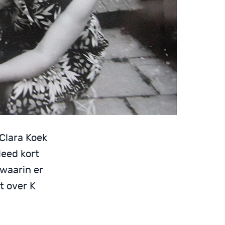
 Clara Koek
leed kort
 waarin er
t over K