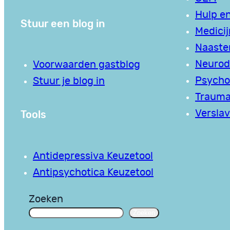
Hulp en
Stuur een blog in
Medici
Naaste
Neurodi
Voorwaarden gastblog
Psycho
Stuur je blog in
Traum
Tools
Verslav
Antidepressiva Keuzetool
Antipsychotica Keuzetool
Zoeken
Zoeken