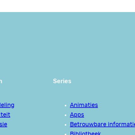
n
Series
eling
Animaties
teit
Apps
sie
Betrouwbare informati
Bibliotheek