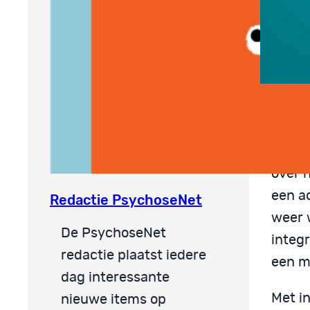
Een k
Afgel
over 
een ac
Redactie PsychoseNet
weer 
De PsychoseNet
integ
redactie plaatst iedere
een mi
dag interessante
Met in
nieuwe items op