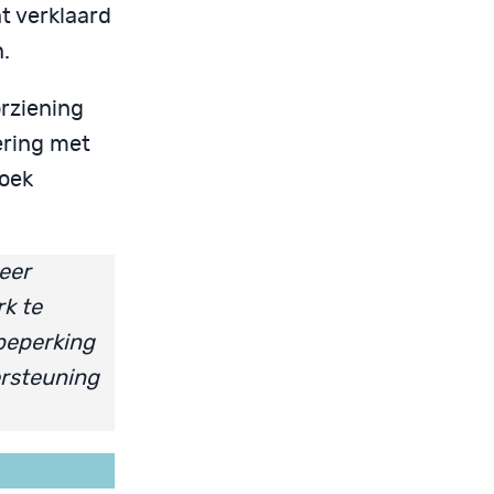
t verklaard
.
rziening
ering met
oek
eer
k te
beperking
ersteuning