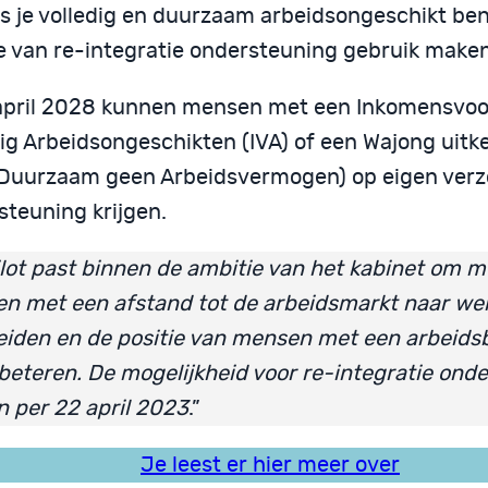
ls je volledig en duurzaam arbeidsongeschikt ben
e van re-integratie ondersteuning gebruik maken
 april 2028 kunnen mensen met een Inkomensvoo
dig Arbeidsongeschikten (IVA) of een Wajong uitk
Duurzaam geen Arbeidsvermogen) op eigen verz
steuning krijgen.
lot past binnen de ambitie van het kabinet om m
n met een afstand tot de arbeidsmarkt naar wer
eiden en de positie van mensen met een arbeids
rbeteren. De mogelijkheid voor re-integratie ond
n per 22 april 2023
.”
Je leest er hier meer over