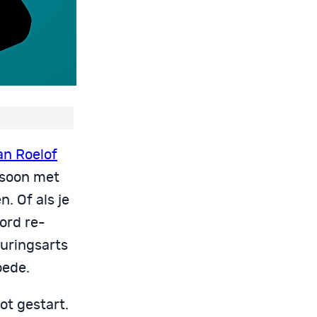
an Roelof
rsoon met
. Of als je
ord re-
euringsarts
oede.
ot gestart.