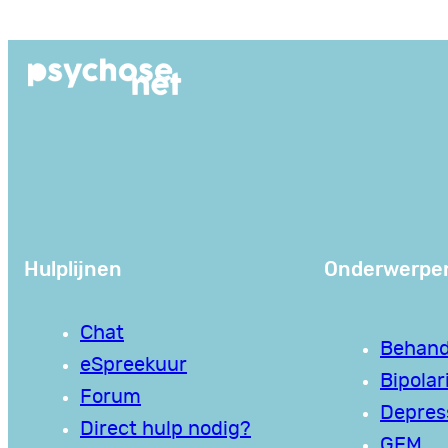
Ga
naar
de
inhoud
Hulplijnen
Onderwerpe
Chat
Behand
eSpreekuur
Bipolari
Forum
Depres
Direct hulp nodig?
GEM