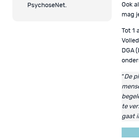
Ook a
PsychoseNet.
mag j
Tot 1
Volle
DGA (
onder
“
De pi
mense
begel
te ve
gaat i