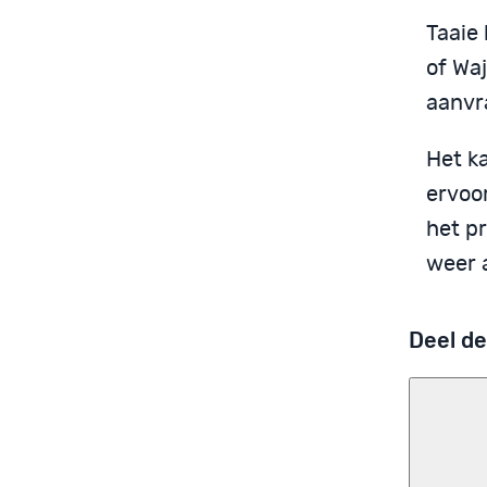
Taaie
of Wa
aanvr
Het ka
ervoor
het pr
weer 
Deel de