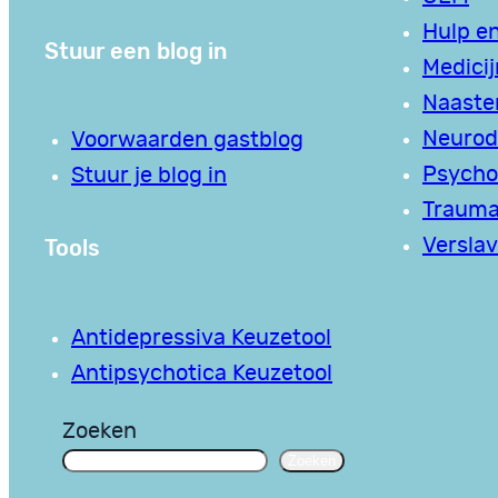
Hulp en
Stuur een blog in
Medici
Naaste
Neurodi
Voorwaarden gastblog
Psycho
Stuur je blog in
Traum
Tools
Verslav
Antidepressiva Keuzetool
Antipsychotica Keuzetool
Zoeken
Zoeken