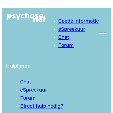
Ga
naar
Goede informatie
de
eSpreekuur
inhoud
Chat
Forum
Hulplijnen
Chat
eSpreekuur
Forum
Direct hulp nodig?