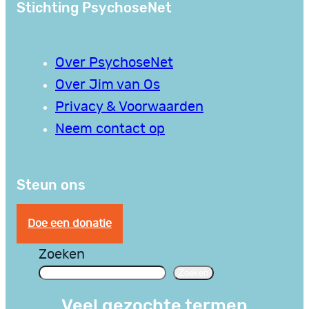
Stichting PsychoseNet
Over PsychoseNet
Over Jim van Os
Privacy & Voorwaarden
Neem contact op
Steun ons
Doe een donatie
Zoeken
Zoeken
Veel gezochte termen