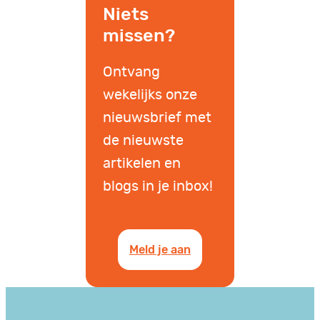
Niets
missen?
Ontvang
wekelijks onze
nieuwsbrief met
de nieuwste
artikelen en
blogs in je inbox!
Meld je aan