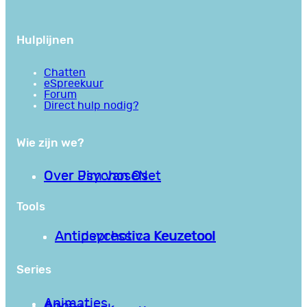
Hulplijnen
Chatten
eSpreekuur
Forum
Direct hulp nodig?
Wie zijn we?
Over PsychoseNet
Over Jim van Os
Tools
Antipsychotica Keuzetool
Antidepressiva Keuzetool
Series
Animaties
Apps