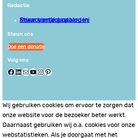
Redactie
Privacy en Voorwaarden
Stuur hier je gastblog in!
Neem contact op
Steun ons
Doe een donatie
Volg ons
Facebook
LinkedIn
E-mail
YouTube
Instagram
Pinterest
Wij gebruiken cookies om ervoor te zorgen dat
onze website voor de bezoeker beter werkt.
Daarnaast gebruiken wij o.a. cookies voor onze
webstatistieken. Als je doorgaat met het