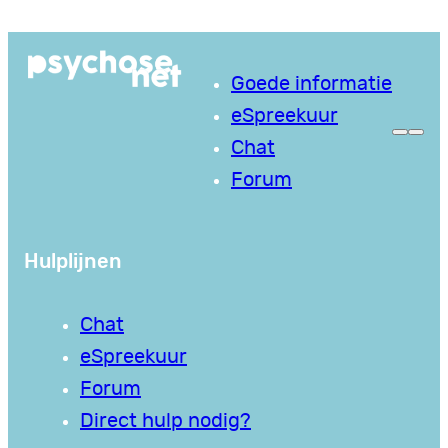
Ga
naar
Goede informatie
de
eSpreekuur
inhoud
Chat
Forum
Hulplijnen
Chat
eSpreekuur
Forum
Direct hulp nodig?