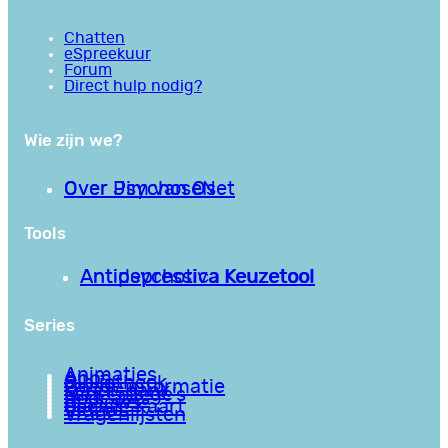
Chatten
eSpreekuur
Forum
Direct hulp nodig?
Wie zijn we?
Over PsychoseNet
Over Jim van Os
Tools
Antipsychotica Keuzetool
Antidepressiva Keuzetool
Series
Animaties
Apps
Bibliotheek
Goede informatie
Kennisbank
Mini college’s
Podcasts
Reviews
Sociale Kaart
Video’s
Vragenlijsten