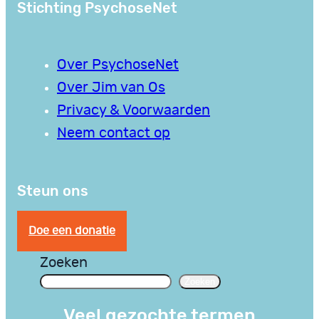
Stichting PsychoseNet
Over PsychoseNet
Over Jim van Os
Privacy & Voorwaarden
Neem contact op
Steun ons
Doe een donatie
Zoeken
Zoeken
Veel gezochte termen