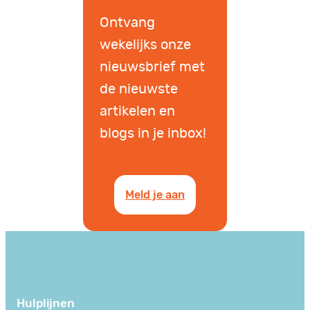
Ontvang
wekelijks onze
nieuwsbrief met
de nieuwste
artikelen en
blogs in je inbox!
Meld je aan
Hulplijnen