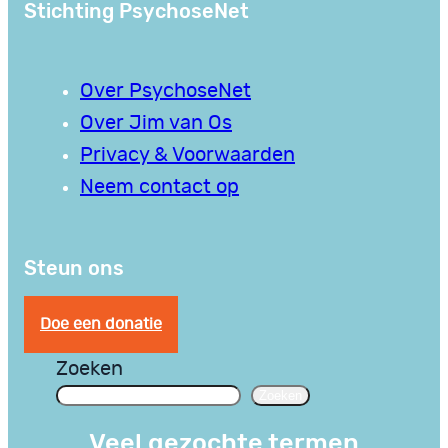
Stichting PsychoseNet
Over PsychoseNet
Over Jim van Os
Privacy & Voorwaarden
Neem contact op
Steun ons
Doe een donatie
Zoeken
Zoeken
Veel gezochte termen