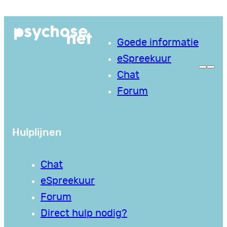
Ga
naar
Goede informatie
de
eSpreekuur
inhoud
Chat
Forum
Hulplijnen
Chat
eSpreekuur
Forum
Direct hulp nodig?