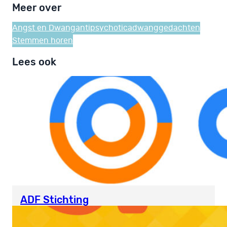
Meer over
Angst en Dwang
antipsychotica
dwanggedachten
Stemmen horen
Lees ook
ADF Stichting