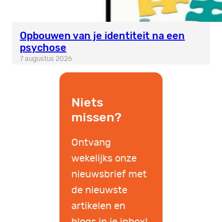
Opbouwen van je identiteit na een
psychose
7 augustus 2026
Niets
missen?
Ontvang
wekelijks onze
nieuwsbrief met
de nieuwste
artikelen en