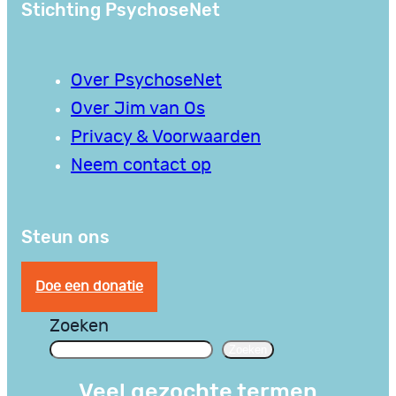
Stichting PsychoseNet
Over PsychoseNet
Over Jim van Os
Privacy & Voorwaarden
Neem contact op
Steun ons
Doe een donatie
Zoeken
Zoeken
Veel gezochte termen