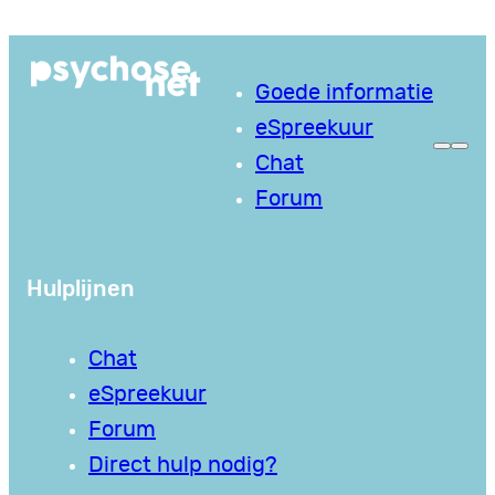
Ga
naar
Goede informatie
de
eSpreekuur
inhoud
Chat
Forum
Hulplijnen
Chat
eSpreekuur
Forum
Direct hulp nodig?