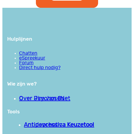
Hulplijnen
Chatten
eSpreekuur
Forum
Direct hulp nodig?
Wie zijn we?
Over PsychoseNet
Over Jim van Os
Tools
Antipsychotica Keuzetool
Antidepressiva Keuzetool